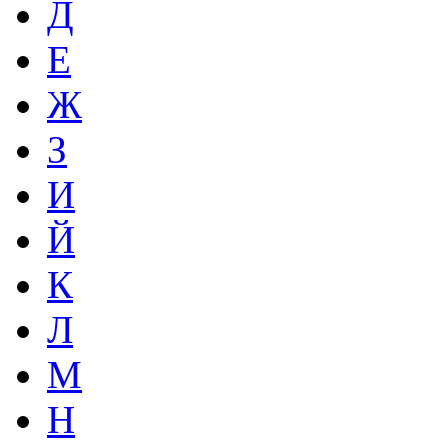
Д
Е
Ж
З
И
Й
К
Л
М
Н