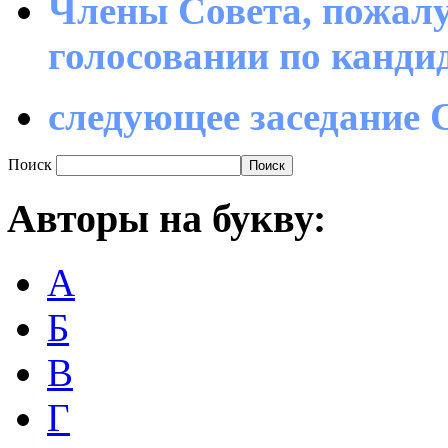
Члены Совета, пожалу
голосовании по канд
следующее заседание С
Поиск
Авторы
на букву:
А
Б
В
Г