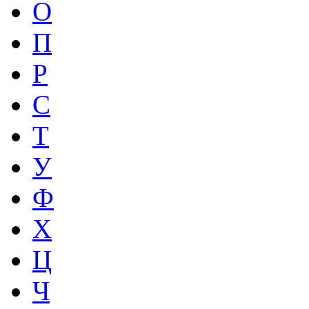
О
П
Р
С
Т
У
Ф
Х
Ц
Ч