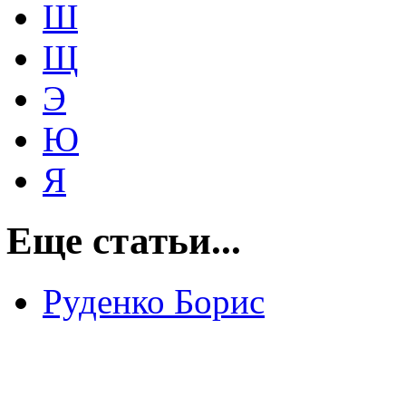
Ш
Щ
Э
Ю
Я
Еще статьи...
Руденко Борис