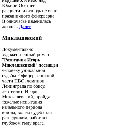
нарушено, и небо над
Южной Осетией
расцветили отнюдь не огни
праздничного фейерверка.
В одночасье изменилась
жизнь...
Далее
Миклашевский
Документально-
художественный роман
"
Разведчик Игорь
Миклашесвкий
" посвящен
человеку уникальной
судьбы. Офицер зенитной
части ПВО, чемпион
Ленинграда по боксу,
лейтенант Игорь
Миклашевский, пройдя
тяжелые испытания
начального периода
войны, волею судеб стал
разведчиком, работал в
глубоком тылу врага.