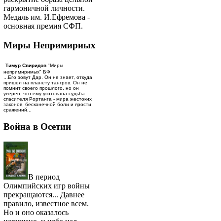
гармоничной личности.
Медаль им. И.Ефремова -
основная премия СФП.
Миры Непримириых
Тимур Свиридов
"Миры
непримиримых" БФ
...Его зовут Дар. Он не знает, откуда
пришел на планету тангров. Он не
помнит своего прошлого, но он
уверен, что ему уготована судьба
спасителя Рортанга - мира жестоких
законов, бесконечной боли и ярости
сражений...
Война в Осетии
В период
Олимпийских игр войны
прекращаются... Давнее
правило, известное всем.
Но и оно оказалось