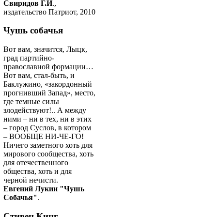
Свиридов Г.И
.,
издательство Патриот, 2010
Чушь собачья
Вот вам, значится, Лыцк,
град партийно-
православной формации…
Вот вам, стал-быть, и
Баклужино, «закордонный
прогнивший Запад», место,
где темные силы
злодействуют!.. А между
ними – ни в тех, ни в этих
– город Суслов, в котором
– ВООБЩЕ НИ-ЧЕ-ГО!
Ничего заметного хоть для
мирового сообщества, хоть
для отечественного
общества, хоть и для
черной нечисти.
Евгений Лукин "Чушь
Собачья"
.
Стивен Кинг