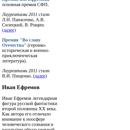
основная премия СФП.
Лауреатами 2011
стали
Л.Н. Панасенко, А.В.
Силецкий, В. Рощин.
(далее)
Премия "Во славу
Отечества"
(героико-
историческая и военно-
приключенческая
литература).
Лауреатами 2011
стали
В.И. Пищенко. (
далее
)
Иван Ефремов
Иван Ефремов легендарная
фигура русской фантастики
второй половины ХХ века.
Как автора его отличало
внимание к ноосфере
человеческого сознания и
раскрытие образа цельной