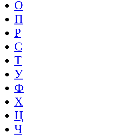
О
П
Р
С
Т
У
Ф
Х
Ц
Ч