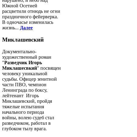
нарушено, и небо над
Южной Осетией
расцветили отнюдь не огни
праздничного фейерверка.
В одночасье изменилась
жизнь...
Далее
Миклашевский
Документально-
художественный роман
"
Разведчик Игорь
Миклашесвкий
" посвящен
человеку уникальной
судьбы. Офицер зенитной
части ПВО, чемпион
Ленинграда по боксу,
лейтенант Игорь
Миклашевский, пройдя
тяжелые испытания
начального периода
войны, волею судеб стал
разведчиком, работал в
глубоком тылу врага.