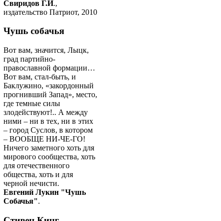
Свиридов Г.И
.,
издательство Патриот, 2010
Чушь собачья
Вот вам, значится, Лыцк,
град партийно-
православной формации…
Вот вам, стал-быть, и
Баклужино, «закордонный
прогнивший Запад», место,
где темные силы
злодействуют!.. А между
ними – ни в тех, ни в этих
– город Суслов, в котором
– ВООБЩЕ НИ-ЧЕ-ГО!
Ничего заметного хоть для
мирового сообщества, хоть
для отечественного
общества, хоть и для
черной нечисти.
Евгений Лукин "Чушь
Собачья"
.
Стивен Кинг