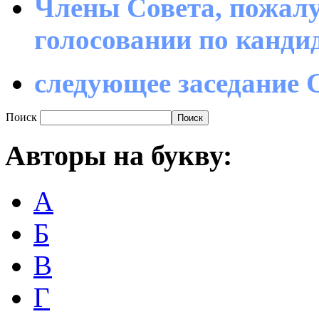
Члены Совета, пожалу
голосовании по канд
следующее заседание С
Поиск
Авторы
на букву:
А
Б
В
Г