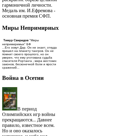
гармоничной личности.
Медаль им. И.Ефремова -
основная премия СФП.
Миры Непримириых
Тимур Свиридов
"Миры
непримиримых" БФ
...Его зовут Дар. Он не знает, откуда
пришел на планету тангров. Он не
помнит своего прошлого, но он
уверен, что ему уготована судьба
спасителя Рортанга - мира жестоких
законов, бесконечной боли и ярости
сражений...
Война в Осетии
В период
Олимпийских игр войны
прекращаются... Давнее
правило, известное всем.
Но и оно оказалось