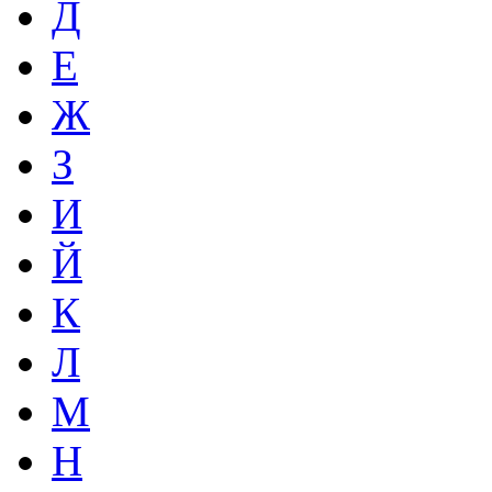
Д
Е
Ж
З
И
Й
К
Л
М
Н