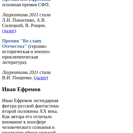
основная премия СФП.
Лауреатами 2011
стали
Л.Н. Панасенко, А.В.
Силецкий, В. Рощин.
(далее)
Премия "Во славу
Отечества"
(героико-
историческая и военно-
приключенческая
литература).
Лауреатами 2011
стали
В.И. Пищенко. (
далее
)
Иван Ефремов
Иван Ефремов легендарная
фигура русской фантастики
второй половины ХХ века.
Как автора его отличало
внимание к ноосфере
человеческого сознания и
раскрытие образа цельной