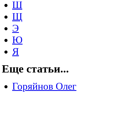
Ш
Щ
Э
Ю
Я
Еще статьи...
Горяйнов Олег