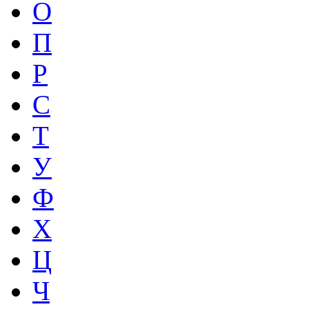
О
П
Р
С
Т
У
Ф
Х
Ц
Ч