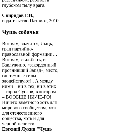
глубоком тылу врага.
Свиридов Г.И
.,
издательство Патриот, 2010
Чушь собачья
Вот вам, значится, Лыцк,
град партийно-
православной формации…
Вот вам, стал-быть, и
Баклужино, «закордонный
прогнивший Запад», место,
где темные силы
злодействуют!.. А между
ними – ни в тех, ни в этих
– город Суслов, в котором
– ВООБЩЕ НИ-ЧЕ-ГО!
Ничего заметного хоть для
мирового сообщества, хоть
для отечественного
общества, хоть и для
черной нечисти.
Евгений Лукин "Чушь