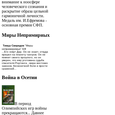
внимание к ноосфере
человеческого сознания и
раскрытие образа цельной
гармоничной личности.
Медаль им. И.Ефремова -
основная премия СФП.
Миры Непримириых
Тимур Свиридов
"Миры
непримиримых" БФ
...Его зовут Дар. Он не знает, откуда
пришел на планету тангров. Он не
помнит своего прошлого, но он
уверен, что ему уготована судьба
спасителя Рортанга - мира жестоких
законов, бесконечной боли и ярости
сражений...
Война в Осетии
В период
Олимпийских игр войны
прекращаются... Давнее