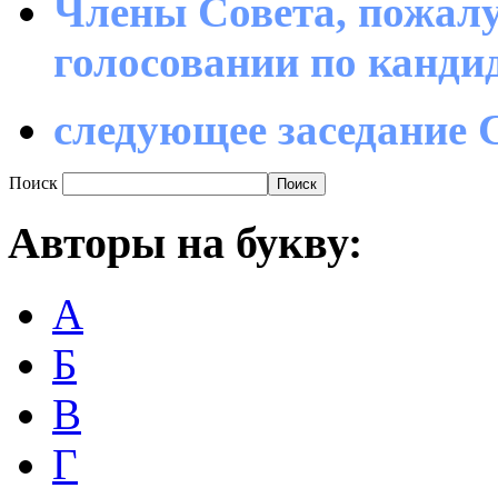
Члены Совета, пожалу
голосовании по канд
следующее заседание С
Поиск
Авторы
на букву:
А
Б
В
Г