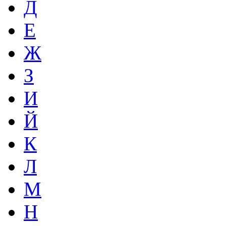
Д
Е
Ж
З
И
Й
К
Л
М
Н