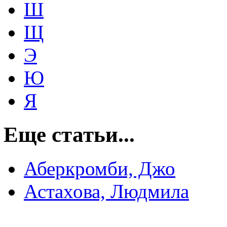
Ш
Щ
Э
Ю
Я
Еще статьи...
Аберкромби, Джо
Астахова, Людмила