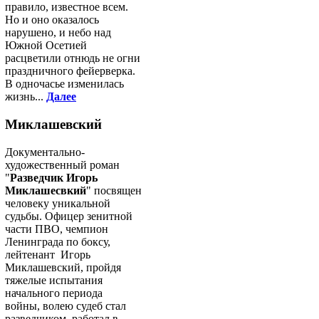
правило, известное всем.
Но и оно оказалось
нарушено, и небо над
Южной Осетией
расцветили отнюдь не огни
праздничного фейерверка.
В одночасье изменилась
жизнь...
Далее
Миклашевский
Документально-
художественный роман
"
Разведчик Игорь
Миклашесвкий
" посвящен
человеку уникальной
судьбы. Офицер зенитной
части ПВО, чемпион
Ленинграда по боксу,
лейтенант Игорь
Миклашевский, пройдя
тяжелые испытания
начального периода
войны, волею судеб стал
разведчиком, работал в