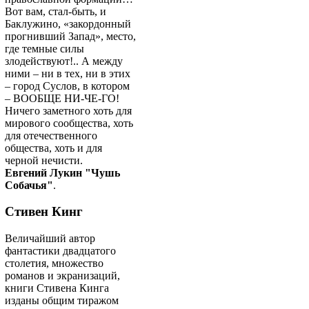
Вот вам, стал-быть, и
Баклужино, «закордонный
прогнивший Запад», место,
где темные силы
злодействуют!.. А между
ними – ни в тех, ни в этих
– город Суслов, в котором
– ВООБЩЕ НИ-ЧЕ-ГО!
Ничего заметного хоть для
мирового сообщества, хоть
для отечественного
общества, хоть и для
черной нечисти.
Евгений Лукин "Чушь
Собачья"
.
Стивен Кинг
Величайший автор
фантастики двадцатого
столетия, множество
романов и экранизаций,
книги Стивена Кинга
изданы общим тиражом