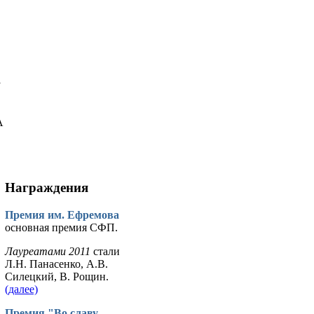
у
А
Награждения
Премия им. Ефремова
основная премия СФП.
Лауреатами 2011
стали
Л.Н. Панасенко, А.В.
Силецкий, В. Рощин.
(далее)
Премия "Во славу