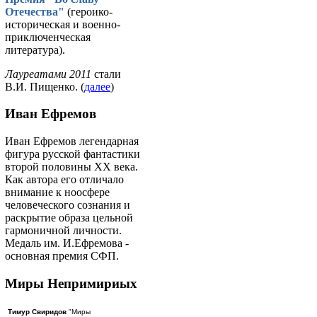
Отечества"
(героико-
историческая и военно-
приключенческая
литература).
Лауреатами 2011
стали
В.И. Пищенко. (
далее
)
Иван Ефремов
Иван Ефремов легендарная
фигура русской фантастики
второй половины ХХ века.
Как автора его отличало
внимание к ноосфере
человеческого сознания и
раскрытие образа цельной
гармоничной личности.
Медаль им. И.Ефремова -
основная премия СФП.
Миры Непримириых
Тимур Свиридов
"Миры