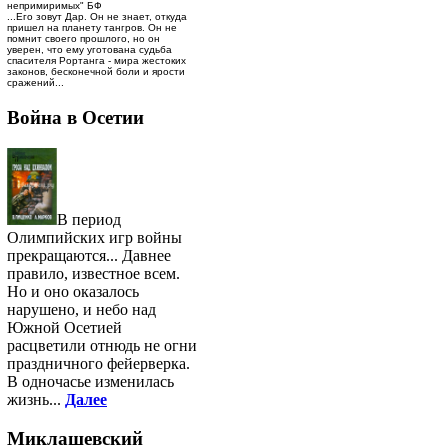
непримиримых" БФ
...Его зовут Дар. Он не знает, откуда
пришел на планету тангров. Он не
помнит своего прошлого, но он
уверен, что ему уготована судьба
спасителя Рортанга - мира жестоких
законов, бесконечной боли и ярости
сражений...
Война в Осетии
В период
Олимпийских игр войны
прекращаются... Давнее
правило, известное всем.
Но и оно оказалось
нарушено, и небо над
Южной Осетией
расцветили отнюдь не огни
праздничного фейерверка.
В одночасье изменилась
жизнь...
Далее
Миклашевский