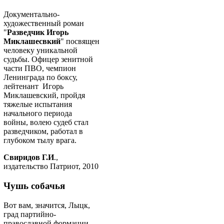
Документально-
художественный роман
"
Разведчик Игорь
Миклашесвкий
" посвящен
человеку уникальной
судьбы. Офицер зенитной
части ПВО, чемпион
Ленинграда по боксу,
лейтенант Игорь
Миклашевский, пройдя
тяжелые испытания
начального периода
войны, волею судеб стал
разведчиком, работал в
глубоком тылу врага.
Свиридов Г.И
.,
издательство Патриот, 2010
Чушь собачья
Вот вам, значится, Лыцк,
град партийно-
православной формации…