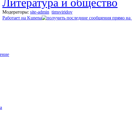
Литература и общество
Модераторы:
site-admin
timsviridov
Работает на
Kunena
ение
а