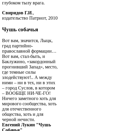
глубоком тылу врага.
Свиридов Г.И
.,
издательство Патриот, 2010
Чушь собачья
Вот вам, значится, Лыцк,
град партийно-
православной формации…
Вот вам, стал-быть, и
Баклужино, «закордонный
прогнивший Запад», место,
где темные силы
злодействуют!.. А между
ними – ни в тех, ни в этих
– город Суслов, в котором
– ВООБЩЕ НИ-ЧЕ-ГО!
Ничего заметного хоть для
мирового сообщества, хоть
для отечественного
общества, хоть и для
черной нечисти.
Евгений Лукин "Чушь
Собачья"
.