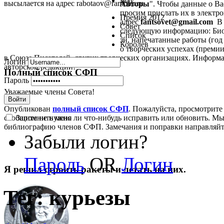
Play
высылается на адрес rabotaov@rambler.ru
Авторы
". Чтобы данные о В
просим прислать их в электрон
Премия 2012
адрес
fantsovet@gmail.com
В 
Совет
следующую информацию: Биог
Список
зн, напечатанные работы (год 
Королев
о творческих успехах (премии,
в Союзе Писателей, других творческих организациях. Информа
Логин
авторской редакции!
Полный список СФП
Пароль
Уважаемые члены Совета!
Войти
Опубликован
полный список СФП
. Пожалуйста, просмотрите
Запомнить меня
сообщите не нужно ли что-нибудь исправить или обновить. Мы
библиографию членов СФП. Замечания и поправки направляй
Забыли логин?
Пароль
OR
Логин
Я решил строить ракеты и летать на них.
Тег: курьезы