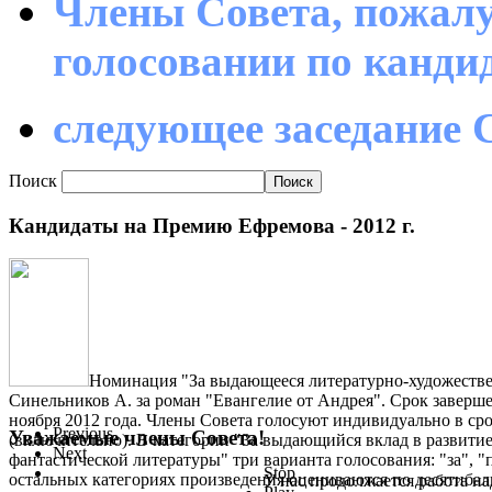
Члены Совета, пожалу
голосовании по канд
следующее заседание С
Поиск
Кандидаты на Премию Ефремова - 2012 г.
Номинация "За выдающееся литературно-художестве
Синельников А. за роман "Евангелие от Андрея". Срок заверше
ноября 2012 года. Члены Совета голосуют индивидуально в срок
Previous
Уважаемые члены Совета!
(включительно). В категории "За выдающийся вклад в развити
Next
фантастической литературы" три варианта голосования: "за", "
Stop
остальных категориях произведения оцениваются по десятиба
У нас продолжается работа на