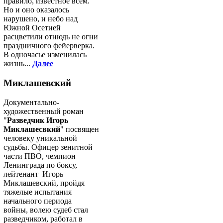
правило, известное всем.
Но и оно оказалось
нарушено, и небо над
Южной Осетией
расцветили отнюдь не огни
праздничного фейерверка.
В одночасье изменилась
жизнь...
Далее
Миклашевский
Документально-
художественный роман
"
Разведчик Игорь
Миклашесвкий
" посвящен
человеку уникальной
судьбы. Офицер зенитной
части ПВО, чемпион
Ленинграда по боксу,
лейтенант Игорь
Миклашевский, пройдя
тяжелые испытания
начального периода
войны, волею судеб стал
разведчиком, работал в