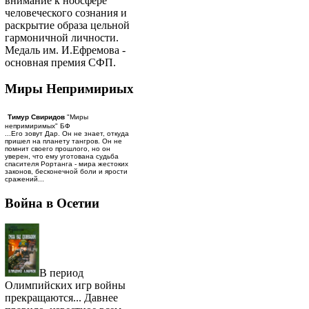
внимание к ноосфере
человеческого сознания и
раскрытие образа цельной
гармоничной личности.
Медаль им. И.Ефремова -
основная премия СФП.
Миры Непримириых
Тимур Свиридов
"Миры
непримиримых" БФ
...Его зовут Дар. Он не знает, откуда
пришел на планету тангров. Он не
помнит своего прошлого, но он
уверен, что ему уготована судьба
спасителя Рортанга - мира жестоких
законов, бесконечной боли и ярости
сражений...
Война в Осетии
В период
Олимпийских игр войны
прекращаются... Давнее