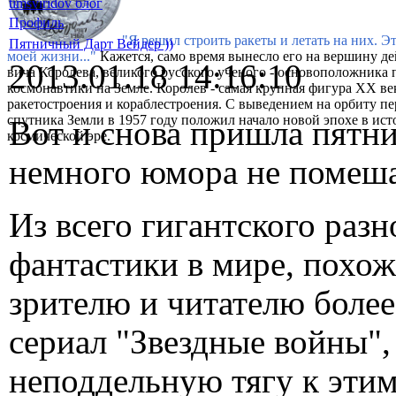
timsviridov блог
Профиль
"Я решил строить ракеты и летать на них. Э
Пятничный Дарт Вейдер ))
моей жизни..."
Кажется, само время вынесло его на вершину де
2013.01.18 14:16:10
вича Королева, великого русского ученого - основоположника 
космонавтики на Земле. Королев - самая крупная фигура XX ве
ракетостроения и кораблестроения. С выведением на орбиту п
спутника Земли в 1957 году положил начало новой эпохе в ист
Вот и снова пришла пятни
космической эре.
немного юмора не помеша
Из всего гигантского раз
фантастики в мире, похож
зрителю и читателю более
сериал "Звездные войны",
неподдельную тягу к этим