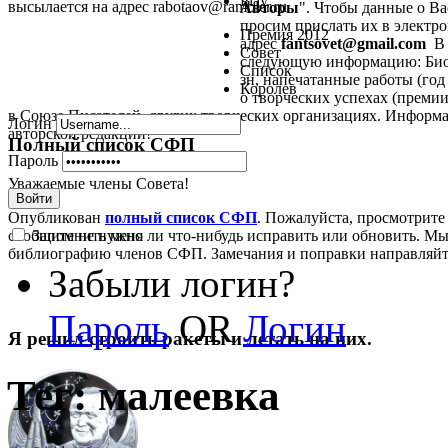
Play
высылается на адрес rabotaov@rambler.ru
Авторы
". Чтобы данные о В
просим прислать их в электрон
Премия 2012
адрес
fantsovet@gmail.com
В 
Совет
следующую информацию: Биог
Список
зн, напечатанные работы (год 
Королев
о творческих успехах (премии,
в Союзе Писателей, других творческих организациях. Информа
Логин
авторской редакции!
Полный список СФП
Пароль
Уважаемые члены Совета!
Войти
Опубликован
полный список СФП
. Пожалуйста, просмотрите
Запомнить меня
сообщите не нужно ли что-нибудь исправить или обновить. Мы
библиографию членов СФП. Замечания и поправки направляй
Забыли логин?
Пароль
OR
Логин
Я решил строить ракеты и летать на них.
Тег: малеевка