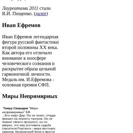
Лауреатами 2011
стали
В.И. Пищенко. (
далее
)
Иван Ефремов
Иван Ефремов легендарная
фигура русской фантастики
второй половины ХХ века.
Как автора его отличало
внимание к ноосфере
человеческого сознания и
раскрытие образа цельной
гармоничной личности.
Медаль им. И.Ефремова -
основная премия СФП.
Миры Непримириых
Тимур Свиридов
"Миры
непримиримых" БФ
...Его зовут Дар. Он не знает, откуда
пришел на планету тангров. Он не
помнит своего прошлого, но он
уверен, что ему уготована судьба
спасителя Рортанга - мира жестоких
законов, бесконечной боли и ярости