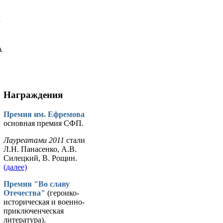
у
А
Награждения
Премия им. Ефремова
основная премия СФП.
Лауреатами 2011
стали
Л.Н. Панасенко, А.В.
Силецкий, В. Рощин.
(далее)
Премия "Во славу
Отечества"
(героико-
историческая и военно-
приключенческая
литература).