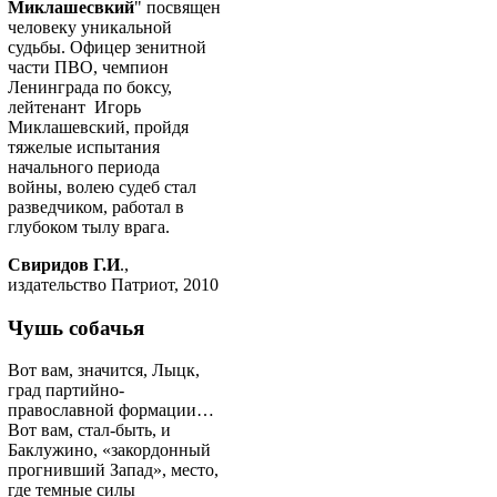
Миклашесвкий
" посвящен
человеку уникальной
судьбы. Офицер зенитной
части ПВО, чемпион
Ленинграда по боксу,
лейтенант Игорь
Миклашевский, пройдя
тяжелые испытания
начального периода
войны, волею судеб стал
разведчиком, работал в
глубоком тылу врага.
Свиридов Г.И
.,
издательство Патриот, 2010
Чушь собачья
Вот вам, значится, Лыцк,
град партийно-
православной формации…
Вот вам, стал-быть, и
Баклужино, «закордонный
прогнивший Запад», место,
где темные силы