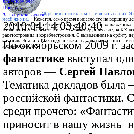
timsviridov блог
Профиль
"Я решил строить ракеты и летать на них. Э
Заглянуть за горизонт
моей жизни..."
Кажется, само время вынесло его на вершину де
2010.04.14 03:40:40
вича Королева, великого русского ученого - основоположника 
космонавтики на Земле. Королев - самая крупная фигура XX ве
ракетостроения и кораблестроения. С выведением на орбиту п
спутника Земли в 1957 году положил начало новой эпохе в ист
На октябрьском 2009 г. з
космической эре.
фантастике
выступал од
авторов —
Сергей Павл
Тематика докладов была 
российской фантастики. С
среди прочего: «Фантасти
приносит в нашу жизнь н 