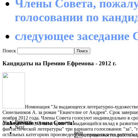
Члены Совета, пожалу
голосовании по канд
следующее заседание С
Поиск
Кандидаты на Премию Ефремова - 2012 г.
Номинация "За выдающееся литературно-художестве
Синельников А. за роман "Евангелие от Андрея". Срок заверше
ноября 2012 года. Члены Совета голосуют индивидуально в срок
Previous
Уважаемые члены Совета!
(включительно). В категории "За выдающийся вклад в развити
Next
фантастической литературы" три варианта голосования: "за", "
Stop
остальных категориях произведения оцениваются по десятиба
У нас продолжается работа на