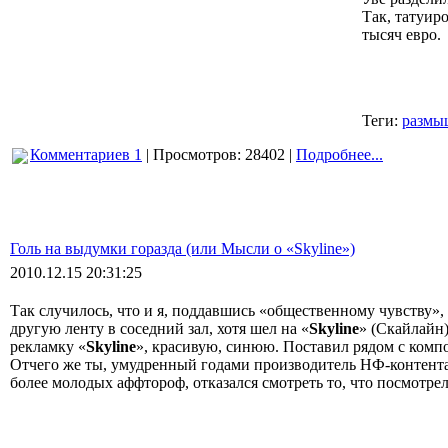
Так, татуиро
тысяч евро.
Теги:
размы
Комментариев 1
| Просмотров: 28402 |
Подробнее...
Голь на выдумки горазда (или Мысли о «Skyline»)
2010.12.15 20:31:25
Так случилось, что и я, поддавшись «общественному чувству», 
другую ленту в соседний зал, хотя шел на «
Skyline
» (Скайлайн)
рекламку «
Skyline
», красивую, синюю. Поставил рядом с компо
Отчего же ты, умудренный годами производитель НФ-контента 
более молодых аффтороф, отказался смотреть то, что посмотрел