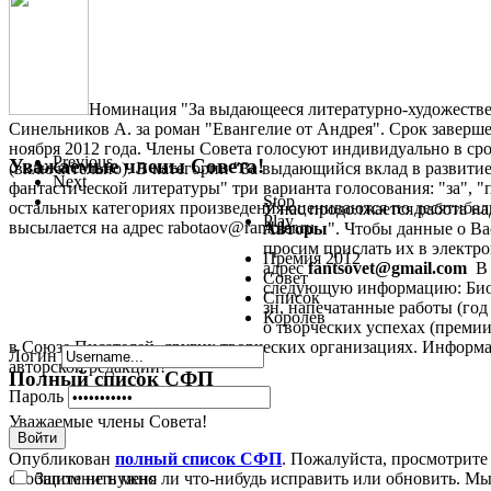
Номинация "За выдающееся литературно-художестве
Синельников А. за роман "Евангелие от Андрея". Срок заверше
ноября 2012 года. Члены Совета голосуют индивидуально в срок
Previous
Уважаемые члены Совета!
(включительно). В категории "За выдающийся вклад в развити
Next
фантастической литературы" три варианта голосования: "за", "
Stop
остальных категориях произведения оцениваются по десятиба
У нас продолжается работа на
Play
высылается на адрес rabotaov@rambler.ru
Авторы
". Чтобы данные о В
просим прислать их в электрон
Премия 2012
адрес
fantsovet@gmail.com
В 
Совет
следующую информацию: Биог
Список
зн, напечатанные работы (год 
Королев
о творческих успехах (премии,
в Союзе Писателей, других творческих организациях. Информа
Логин
авторской редакции!
Полный список СФП
Пароль
Уважаемые члены Совета!
Войти
Опубликован
полный список СФП
. Пожалуйста, просмотрите
Запомнить меня
сообщите не нужно ли что-нибудь исправить или обновить. Мы