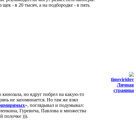
щек - в 20 тысяч, а на подбородке - в пять
timsviridov
Личная
страница
о кинозала, но вдруг побрел на какую-то
янь не запоминается. Но там же взял
римиримых
», поглядывал и подумывал:
ленкина, Гуревича, Павлова и множества
 полочке ))).