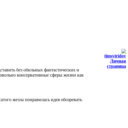
timsviridov
Личная
страница
ставить без обильных фантастических и
 довольно консервативные сферы жизни как
сатого жезла понравилась идея обозревать