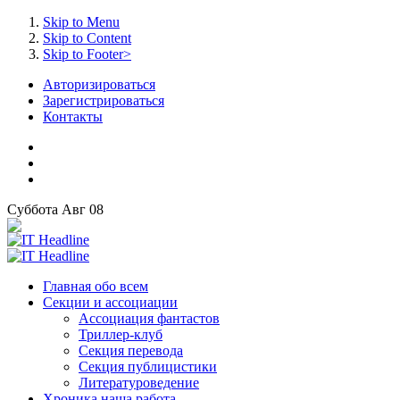
Skip to Menu
Skip to Content
Skip to Footer>
Авторизироваться
Зарегистрироваться
Контакты
Суббота
Авг
08
Главная
обо всем
Секции
и ассоциации
Ассоциация
фантастов
Триллер-клуб
Секция
перевода
Секция
публицистики
Литературоведение
Хроника
наша работа