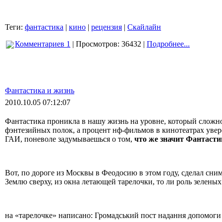
Теги:
фантастика
|
кино
|
рецензия
|
Скайлайн
Комментариев 1
| Просмотров: 36432 |
Подробнее...
Фантастика и жизнь
2010.10.05 07:12:07
Фантастика проникла в нашу жизнь на уровне, который сложн
фэнтезийных полок, а процент нф-фильмов в кинотеатрах увер
ГАИ, поневоле задумываешься о том,
что же значит Фантасти
Вот, по дороге из Москвы в Феодосию в этом году, сделал сни
Землю сверху, из окна летающей тарелочки, то ли роль зеленых 
на «тарелочке» написано: Громадський пост надання допомоги