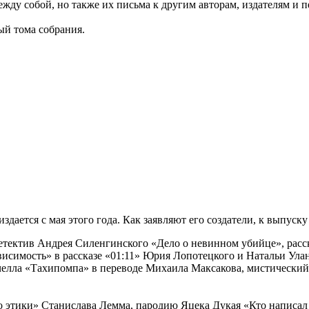
ежду собой, но также их письма к другим авторам, издателям и 
ый тома собрания.
дается с мая этого года. Как заявляют его создатели, к выпуску
детектив Андрея Силенгинского «Дело о невинном убийце», рас
исимость» в рассказе «01:11» Юрия Лопотецкого и Натальи Ула
челла «Тахипомпа» в переводе Михаила Максакова, мистический 
о этики» Станислава Лемма, пародию Яцека Дукая «Кто написал 