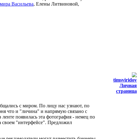
мира Васильева
, Елены Литвиновой,
timsviridov
Личная
страница
щались с миром. По лицу нас узнают, по
ня что и "личина" и напрямую связано с
 ленте появилась эта фотография - немец по
а своем "интерфейсе". Предложил
ные рекламодатели могут разместить баннеры.