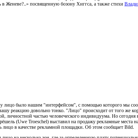
 в Женеве?..» посвященную бозону Хиггса, а также стихи
Влади
у лицо было нашим "интерфейсом", с помощью которого мы сооб
нашу реакцию довольно тонко. "Лицо" происходит от того же кор
ой, личностной частью человеческого индивидуума. Но сегодня в
рёшель (Uwe Troeschel) выставил на продажу рекламные места н
ь лицо в качестве рекламной площадки. Об этом сообщает Bild.
л лицо на несколько зон, где за определенную плату потенциаль