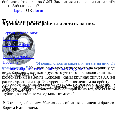
библиографию членов СФП. Замечания и поправки направляй
Забыли логин?
Пароль
OR
Логин
Тег: фантастика
Я решил строить ракеты и летать на них.
Сергей Власов блог
Профиль
timsviridov блог
Профиль
Глеб Гусаков блог
Профиль
"Я решил строить ракеты и летать на них. Э
моей жизни..."
Кажется, само время вынесло его на вершину де
Полное собрание сочинений братьев Стругацких
вича Королева, великого русского ученого - основоположника 
2012.12.28 06:35:13
космонавтики на Земле. Королев - самая крупная фигура XX ве
ракетостроения и кораблестроения. С выведением на орбиту п
30-томное издание братьев Стругацких готовится к изданию 
спутника Земли в 1957 году положил начало новой эпохе в ист
Борисов. Собрание станет самым обширным из тех, что были ко
космической эре.
публицистические материалы писателей.
Работа над собранием 30-томного собрания сочинений братье
Бориса Натановича.