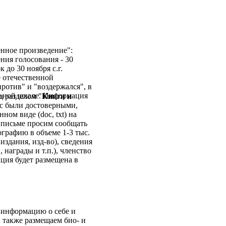
нное произведение":
ния голосования - 30
 до 30 ноября с.г.
е отечественной
против" и "воздержался", в
льной шкале. Информация
д разделом "
Книги и
ас были достоверными,
ном виде (doc, txt) на
письме просим сообщать
рафию в объеме 1-3 тыс.
издания, изд-во), сведения
 награды и т.п.), членство
ция будет размещена в
 информацию о себе и
 также размещаем био- и