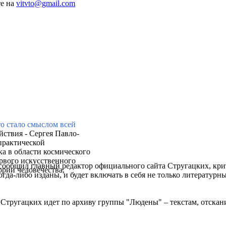
те на
vitvto@gmail.com
то стало смыслом всей
йствия - Сергея Павло-
практической
ка в области космического
ервого искусственного
– сообщил главный редактор официального сайта Стругацких, кр
ории человечества,
гда-либо изданы, и будет включать в себя не только литературн
в Стругацких идет по архиву группы "Людены" – текстам, отс