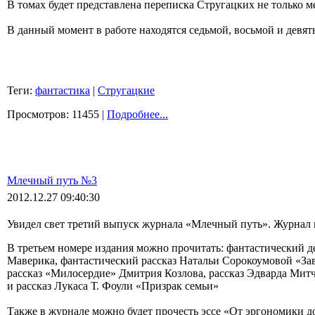
В томах будет представлена переписка Стругацких не только м
В данный момент в работе находятся седьмой, восьмой и девят
Теги:
фантастика
|
Стругацкие
Просмотров: 11455 |
Подробнее...
Млечный путь №3
2012.12.27 09:40:30
Увидел свет третий выпуск журнала «Млечный путь». Журнал из
В третьем номере издания можно прочитать: фантастический 
Маверика, фантастический рассказ Натальи Сорокоумовой «Зав
рассказ «Милосердие» Дмитрия Козлова, рассказ Эдварда Мит
и рассказ Лукаса Т. Фоули «Призрак семьи»
Также в журнале можно будет прочесть эссе «От эргономики д