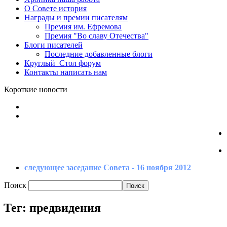
О Совете
история
Награды
и премии писателям
Премия
им. Ефремова
Премия
"Во славу Отечества"
Блоги
писателей
Последние
добавленные блоги
Круглый_Стол
форум
Контакты
написать нам
Короткие новости
следующее заседание Совета - 16 ноября 2012
Поиск
Тег: предвидения