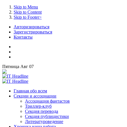
Skip to Menu
Skip to Content
Skip to Footer>
Авторизироваться
Зарегистрироваться
Контакты
Пятница
Авг
07
Главная
обо всем
Секции
и ассоциации
Ассоциация
фантастов
Триллер-клуб
Секция
перевода
Секция
публицистики
Литературоведение
Хроника
наша работа