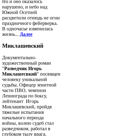
Но и оно оказалось
нарушено, и небо над
Южной Осетией
расцветили отнюдь не огни
праздничного фейерверка.
В одночасье изменилась
жизнь...
Далее
Миклашевский
Документально-
художественный роман
"
Разведчик Игорь
Миклашесвкий
" посвящен
человеку уникальной
судьбы. Офицер зенитной
части ПВО, чемпион
Ленинграда по боксу,
лейтенант Игорь
Миклашевский, пройдя
тяжелые испытания
начального периода
войны, волею судеб стал
разведчиком, работал в
глубоком тылу врага.