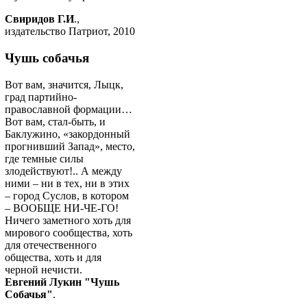
Свиридов Г.И
.,
издательство Патриот, 2010
Чушь собачья
Вот вам, значится, Лыцк,
град партийно-
православной формации…
Вот вам, стал-быть, и
Баклужино, «закордонный
прогнивший Запад», место,
где темные силы
злодействуют!.. А между
ними – ни в тех, ни в этих
– город Суслов, в котором
– ВООБЩЕ НИ-ЧЕ-ГО!
Ничего заметного хоть для
мирового сообщества, хоть
для отечественного
общества, хоть и для
черной нечисти.
Евгений Лукин "Чушь
Собачья"
.