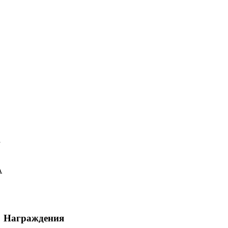
у
А
Награждения