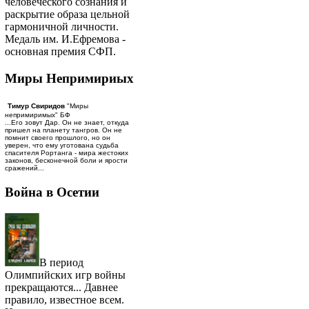
человеческого сознания и
раскрытие образа цельной
гармоничной личности.
Медаль им. И.Ефремова -
основная премия СФП.
Миры Непримириых
Тимур Свиридов
"Миры
непримиримых" БФ
...Его зовут Дар. Он не знает, откуда
пришел на планету тангров. Он не
помнит своего прошлого, но он
уверен, что ему уготована судьба
спасителя Рортанга - мира жестоких
законов, бесконечной боли и ярости
сражений...
Война в Осетии
В период
Олимпийских игр войны
прекращаются... Давнее
правило, известное всем.