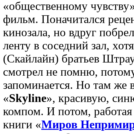
«общественному чувству»
фильм. Поначитался рецен
кинозала, но вдруг побре
ленту в соседний зал, хот
(Скайлайн) братьев Штра
смотрел не помню, потому
запоминается. Но там же 
«
Skyline
», красивую, син
компом. И потом, работая
книги «
Миров Неприми