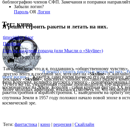
библиографию членов СФП. Замечания и поправки направляй
Забыли логин?
Пароль
OR
Логин
Тег: кино
Я решил строить ракеты и летать на них.
timsviridov блог
Профиль
Голь на выдумки горазда (или Мысли о «Skyline»)
2010.12.15 20:31:25
Так случилось, что и я, поддавшись «общественному чувству», 
"Я решил строить ракеты и летать на них. Э
другую ленту в соседний зал, хотя шел на «
Skyline
» (Скайлайн)
моей жизни..."
Кажется, само время вынесло его на вершину де
рекламку «
Skyline
», красивую, синюю. Поставил рядом с компо
вича Королева, великого русского ученого - основоположника 
Отчего же ты, умудренный годами производитель НФ-контента 
космонавтики на Земле. Королев - самая крупная фигура XX ве
более молодых аффтороф, отказался смотреть то, что посмотрел
ракетостроения и кораблестроения. С выведением на орбиту п
спутника Земли в 1957 году положил начало новой эпохе в ист
космической эре.
Теги:
фантастика
|
кино
|
рецензия
|
Скайлайн