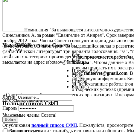
Номинация "За выдающееся литературно-художестве
Синельников А. за роман "Евангелие от Андрея". Срок заверше
ноября 2012 года. Члены Совета голосуют индивидуально в срок
Previous
Уважаемые члены Совета!
(включительно). В категории "За выдающийся вклад в развити
Next
фантастической литературы" три варианта голосования: "за", "
Stop
остальных категориях произведения оцениваются по десятиба
У нас продолжается работа на
Play
высылается на адрес rabotaov@rambler.ru
Авторы
". Чтобы данные о В
просим прислать их в электрон
Премия 2012
адрес
fantsovet@gmail.com
В 
Совет
следующую информацию: Биог
Список
зн, напечатанные работы (год 
Королев
о творческих успехах (премии,
в Союзе Писателей, других творческих организациях. Информа
Логин
авторской редакции!
Полный список СФП
Пароль
Уважаемые члены Совета!
Войти
Опубликован
полный список СФП
. Пожалуйста, просмотрите
Запомнить меня
сообщите не нужно ли что-нибудь исправить или обновить. Мы