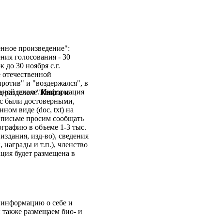
нное произведение":
ния голосования - 30
 до 30 ноября с.г.
е отечественной
против" и "воздержался", в
льной шкале. Информация
д разделом "
Книги и
ас были достоверными,
ном виде (doc, txt) на
письме просим сообщать
рафию в объеме 1-3 тыс.
издания, изд-во), сведения
 награды и т.п.), членство
ция будет размещена в
 информацию о себе и
 также размещаем био- и