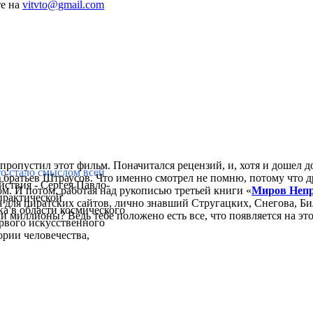
те на
vitvto@gmail.com
пропустил этот фильм. Поначитался рецензий, и, хотя и дошел д
то стало смыслом всей
 братьев Штраусов. Что именно смотрел не помню, потому что др
йствия - Сергея Павло-
м. И потом, работая над рукописью третьей книги «
Миров Неп
практической
для пиратских сайтов, лично знавший Стругацких, Снегова, Би
ка в области космического
и миллионы? Ведь тебе положено есть все, что появляется на этой
ервого искусственного
ории человечества,