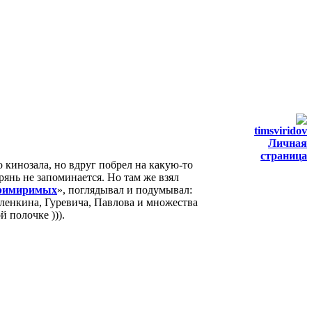
timsviridov
Личная
страница
о кинозала, но вдруг побрел на какую-то
янь не запоминается. Но там же взял
римиримых
», поглядывал и подумывал:
ленкина, Гуревича, Павлова и множества
 полочке ))).