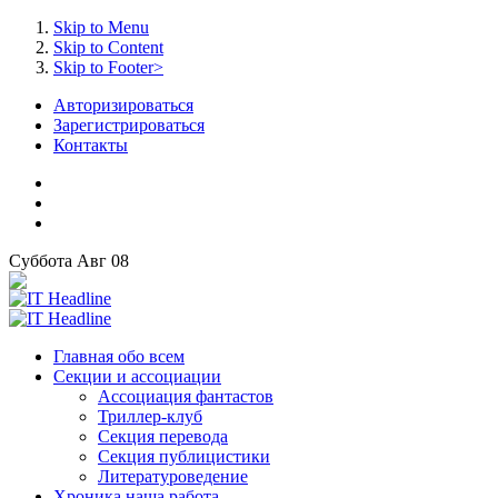
Skip to Menu
Skip to Content
Skip to Footer>
Авторизироваться
Зарегистрироваться
Контакты
Суббота
Авг
08
Главная
обо всем
Секции
и ассоциации
Ассоциация
фантастов
Триллер-клуб
Секция
перевода
Секция
публицистики
Литературоведение
Хроника
наша работа