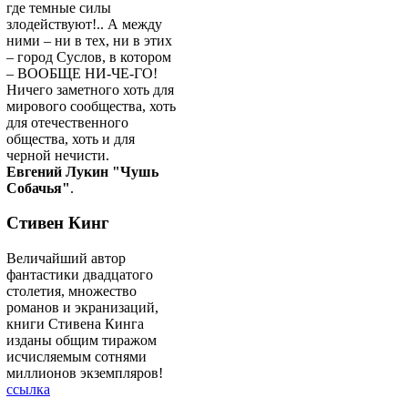
где темные силы
злодействуют!.. А между
ними – ни в тех, ни в этих
– город Суслов, в котором
– ВООБЩЕ НИ-ЧЕ-ГО!
Ничего заметного хоть для
мирового сообщества, хоть
для отечественного
общества, хоть и для
черной нечисти.
Евгений Лукин "Чушь
Собачья"
.
Стивен Кинг
Величайший автор
фантастики двадцатого
столетия, множество
романов и экранизаций,
книги Стивена Кинга
изданы общим тиражом
исчисляемым сотнями
миллионов экземпляров!
ссылка