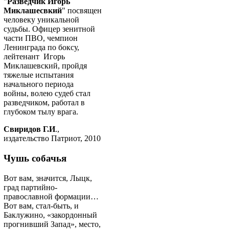
"
Разведчик Игорь
Миклашесвкий
" посвящен
человеку уникальной
судьбы. Офицер зенитной
части ПВО, чемпион
Ленинграда по боксу,
лейтенант Игорь
Миклашевский, пройдя
тяжелые испытания
начального периода
войны, волею судеб стал
разведчиком, работал в
глубоком тылу врага.
Свиридов Г.И
.,
издательство Патриот, 2010
Чушь собачья
Вот вам, значится, Лыцк,
град партийно-
православной формации…
Вот вам, стал-быть, и
Баклужино, «закордонный
прогнивший Запад», место,