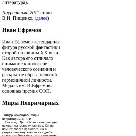
литература).
Лауреатами 2011
стали
В.И. Пищенко. (
далее
)
Иван Ефремов
Иван Ефремов легендарная
фигура русской фантастики
второй половины ХХ века.
Как автора его отличало
внимание к ноосфере
человеческого сознания и
раскрытие образа цельной
гармоничной личности.
Медаль им. И.Ефремова -
основная премия СФП.
Миры Непримириых
Тимур Свиридов
"Миры
непримиримых" БФ
...Его зовут Дар. Он не знает, откуда
пришел на планету тангров. Он не
помнит своего прошлого, но он
уверен, что ему уготована судьба
спасителя Рортанга - мира жестоких