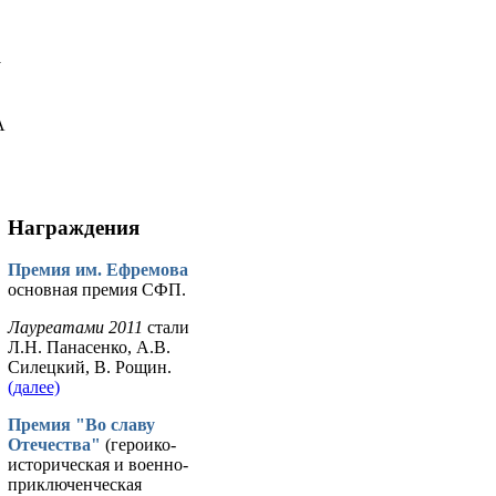
у
А
Награждения
Премия им. Ефремова
основная премия СФП.
Лауреатами 2011
стали
Л.Н. Панасенко, А.В.
Силецкий, В. Рощин.
(далее)
Премия "Во славу
Отечества"
(героико-
историческая и военно-
приключенческая