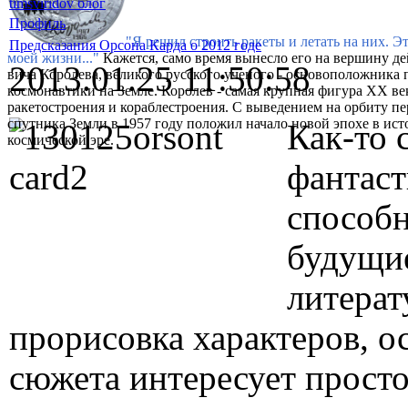
timsviridov блог
Профиль
"Я решил строить ракеты и летать на них. Э
Предсказания Орсона Карда о 2012 годе
моей жизни..."
Кажется, само время вынесло его на вершину де
2013.01.25 11:50:58
вича Королева, великого русского ученого - основоположника 
космонавтики на Земле. Королев - самая крупная фигура XX ве
ракетостроения и кораблестроения. С выведением на орбиту п
спутника Земли в 1957 году положил начало новой эпохе в ист
Как-то 
космической эре.
фантаст
способн
будущие
литерат
прорисовка характеров, о
сюжета интересует просто