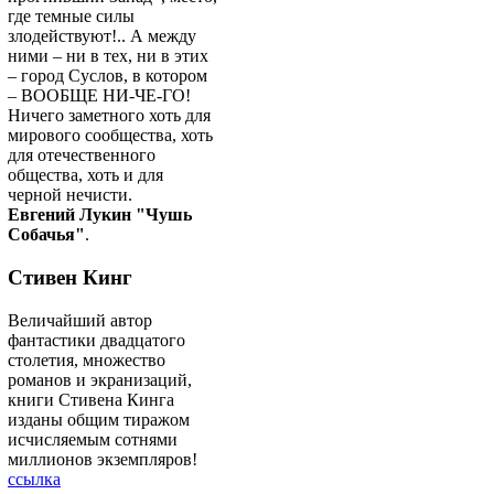
где темные силы
злодействуют!.. А между
ними – ни в тех, ни в этих
– город Суслов, в котором
– ВООБЩЕ НИ-ЧЕ-ГО!
Ничего заметного хоть для
мирового сообщества, хоть
для отечественного
общества, хоть и для
черной нечисти.
Евгений Лукин "Чушь
Собачья"
.
Стивен Кинг
Величайший автор
фантастики двадцатого
столетия, множество
романов и экранизаций,
книги Стивена Кинга
изданы общим тиражом
исчисляемым сотнями
миллионов экземпляров!
ссылка