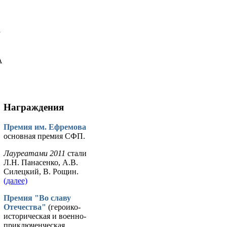
у
А
Награждения
Премия им. Ефремова
основная премия СФП.
Лауреатами 2011
стали
Л.Н. Панасенко, А.В.
Силецкий, В. Рощин.
(далее)
Премия "Во славу
Отечества"
(героико-
историческая и военно-
приключенческая