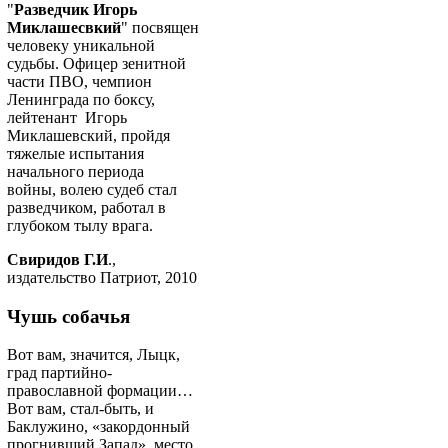
"
Разведчик Игорь
Миклашесвкий
" посвящен
человеку уникальной
судьбы. Офицер зенитной
части ПВО, чемпион
Ленинграда по боксу,
лейтенант Игорь
Миклашевский, пройдя
тяжелые испытания
начального периода
войны, волею судеб стал
разведчиком, работал в
глубоком тылу врага.
Свиридов Г.И
.,
издательство Патриот, 2010
Чушь собачья
Вот вам, значится, Лыцк,
град партийно-
православной формации…
Вот вам, стал-быть, и
Баклужино, «закордонный
прогнивший Запад», место,