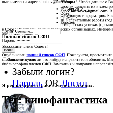
Play
высылается на адрес rabotaov@rambler.ru
Авторы
". Чтобы данные о В
просим прислать их в электрон
Премия 2012
адрес
fantsovet@gmail.com
В 
Совет
следующую информацию: Биог
Список
зн, напечатанные работы (год 
Королев
о творческих успехах (премии,
в Союзе Писателей, других творческих организациях. Информа
Логин
авторской редакции!
Полный список СФП
Пароль
Уважаемые члены Совета!
Войти
Опубликован
полный список СФП
. Пожалуйста, просмотрите
Запомнить меня
сообщите не нужно ли что-нибудь исправить или обновить. Мы
библиографию членов СФП. Замечания и поправки направляй
Забыли логин?
Пароль
OR
Логин
Я решил строить ракеты и летать на них.
Тег: кинофантастика