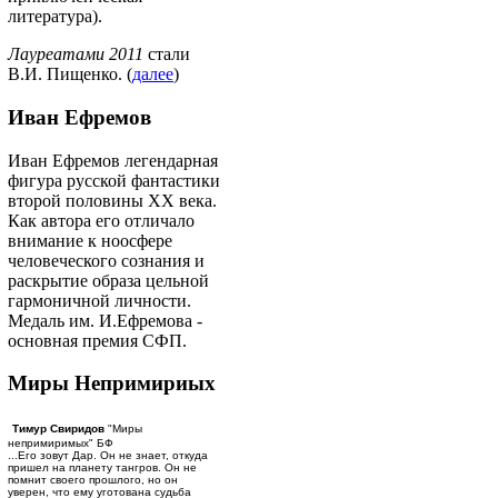
литература).
Лауреатами 2011
стали
В.И. Пищенко. (
далее
)
Иван Ефремов
Иван Ефремов легендарная
фигура русской фантастики
второй половины ХХ века.
Как автора его отличало
внимание к ноосфере
человеческого сознания и
раскрытие образа цельной
гармоничной личности.
Медаль им. И.Ефремова -
основная премия СФП.
Миры Непримириых
Тимур Свиридов
"Миры
непримиримых" БФ
...Его зовут Дар. Он не знает, откуда
пришел на планету тангров. Он не
помнит своего прошлого, но он
уверен, что ему уготована судьба