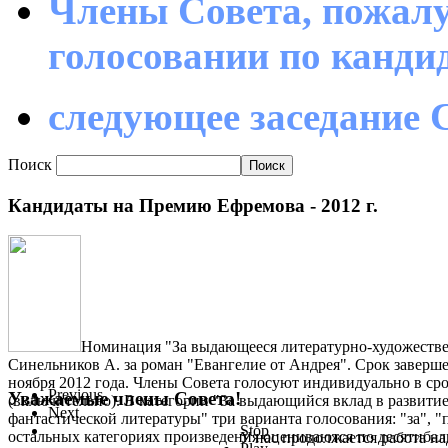
Члены Совета, пожалу
голосовании по канд
следующее заседание С
Поиск
Кандидаты на Премию Ефремова - 2012 г.
Номинация "За выдающееся литературно-художестве
Синельников А. за роман "Евангелие от Андрея". Срок заверше
ноября 2012 года. Члены Совета голосуют индивидуально в срок
Previous
Уважаемые члены Совета!
(включительно). В категории "За выдающийся вклад в развити
Next
фантастической литературы" три варианта голосования: "за", "
Stop
остальных категориях произведения оцениваются по десятиба
У нас продолжается работа на