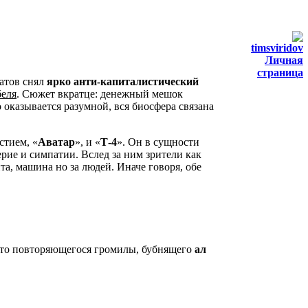
timsviridov
Личная
страница
татов снял
ярко анти-капиталистический
беля
. Сюжет вкратце: денежный мешок
 оказывается разумной, вся биосфера связана
стием, «
Аватар
», и «
Т-4
». Он в сущности
рие и симпатии. Вслед за ним зрители как
та, машина но за людей. Иначе говоря, обе
есто повторяющегося громилы, бубнящего
ал