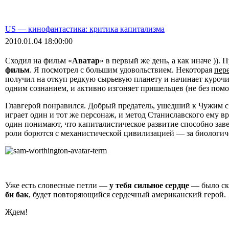
US — кинофантастика: критика капитализма
2010.01.04 18:00:00
Сходил на фильм «
Аватар
» в первый же день, а как иначе ))
фильм
. Я посмотрел с большим удовольствием. Некоторая
пер
получил на откуп редкую сырьевую планету и начинает курочить
одним сознанием, и активно изгоняет пришельцев (не без пом
Главгерой понравился. Добрый предатель, ушедший к Чужим с
играет один и тот же персонаж, и метод Станиславского ему в
один понимают, что капиталистическое развитие способно завес
роли борются с механистической цивилизацией — за биологи
Уже есть словесные петли —
у тебя сильное сердце
— было ск
би бак
, будет повторяющийся сердечный американский герой.
Ждем!