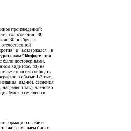
нное произведение":
ния голосования - 30
 до 30 ноября с.г.
е отечественной
против" и "воздержался", в
льной шкале. Информация
д разделом "
Книги и
ас были достоверными,
ном виде (doc, txt) на
письме просим сообщать
рафию в объеме 1-3 тыс.
издания, изд-во), сведения
 награды и т.п.), членство
ция будет размещена в
 информацию о себе и
 также размещаем био- и