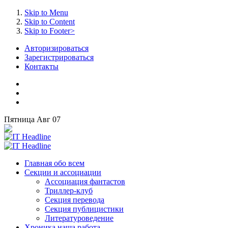
Skip to Menu
Skip to Content
Skip to Footer>
Авторизироваться
Зарегистрироваться
Контакты
Пятница
Авг
07
Главная
обо всем
Секции
и ассоциации
Ассоциация
фантастов
Триллер-клуб
Секция
перевода
Секция
публицистики
Литературоведение
Хроника
наша работа