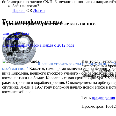
библиографию членов СФП. Замечания и поправки направляй
Забыли логин?
Пароль
OR
Логин
Тег: кинофантастика
Я решил строить ракеты и летать на них.
timsviridov блог
Профиль
Предсказания Орсона Карда о 2012 годе
2013.01.25 11:50:58
Как-то случается, 
"Я решил строить ракеты и летать на них. Э
литературный уров
моей жизни..."
Кажется, само время вынесло его на вершину де
немного времени - 
вича Королева, великого русского ученого - основоположника 
прощается многое 
космонавтики на Земле. Королев - самая крупная фигура XX ве
ракетостроения и кораблестроения. С выведением на орбиту п
спутника Земли в 1957 году положил начало новой эпохе в ист
космической эре.
Теги:
предвидения
Просмотров: 16012