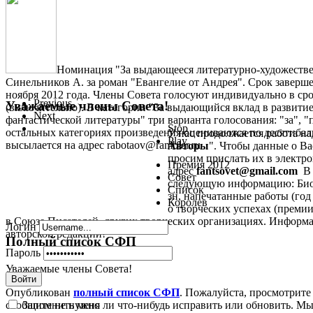
Номинация "За выдающееся литературно-художестве
Синельников А. за роман "Евангелие от Андрея". Срок заверше
ноября 2012 года. Члены Совета голосуют индивидуально в срок
Previous
Уважаемые члены Совета!
(включительно). В категории "За выдающийся вклад в развити
Next
фантастической литературы" три варианта голосования: "за", "
Stop
остальных категориях произведения оцениваются по десятиба
У нас продолжается работа на
Play
высылается на адрес rabotaov@rambler.ru
Авторы
". Чтобы данные о В
просим прислать их в электрон
Премия 2012
адрес
fantsovet@gmail.com
В 
Совет
следующую информацию: Биог
Список
зн, напечатанные работы (год 
Королев
о творческих успехах (премии,
в Союзе Писателей, других творческих организациях. Информа
Логин
авторской редакции!
Полный список СФП
Пароль
Уважаемые члены Совета!
Войти
Опубликован
полный список СФП
. Пожалуйста, просмотрите
Запомнить меня
сообщите не нужно ли что-нибудь исправить или обновить. Мы