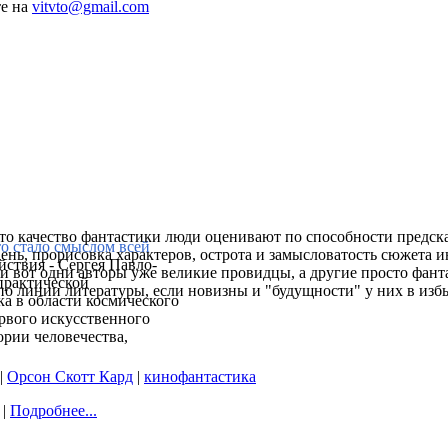
те на
vitvto@gmail.com
что качество фантастики люди оценивают по способности предска
то стало смыслом всей
ень, прорисовка характеров, острота и замысловатость сюжета и
йствия - Сергея Павло-
и вот одни авторы уже великие провидцы, а другие просто фанта
практической
по линии литературы, если новизны и "будущности" у них в изб
ка в области космического
ервого искусственного
ории человечества,
|
Орсон Скотт Кард
|
кинофантастика
 |
Подробнее...