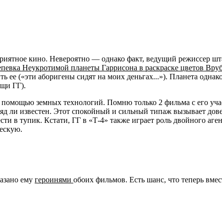
. Приятное кино. Невероятно — однако факт, ведущий режиссер ш
епевка Неукротимой планеты Гаррисона в раскраске цветов Вру
 ее («эти аборигены сидят на моих деньгах...»). Планета однако
ощи ГГ).
 помощью земных технологий. Помню только 2 фильма с его уча
ряд ли известен. Этот спокойный и сильный типаж вызывает дове
ти в тупик. Кстати, ГГ в «Т-4» также играет роль двойного аген
ческую.
азано ему
героинями
обоих фильмов. Есть шанс, что теперь вм