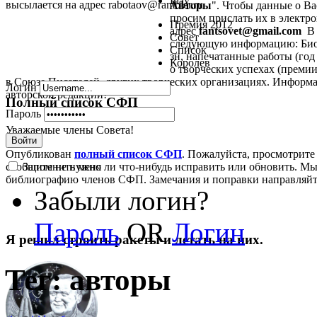
Play
высылается на адрес rabotaov@rambler.ru
Авторы
". Чтобы данные о В
просим прислать их в электрон
Премия 2012
адрес
fantsovet@gmail.com
В 
Совет
следующую информацию: Биог
Список
зн, напечатанные работы (год 
Королев
о творческих успехах (премии,
в Союзе Писателей, других творческих организациях. Информа
Логин
авторской редакции!
Полный список СФП
Пароль
Уважаемые члены Совета!
Войти
Опубликован
полный список СФП
. Пожалуйста, просмотрите
Запомнить меня
сообщите не нужно ли что-нибудь исправить или обновить. Мы
библиографию членов СФП. Замечания и поправки направляй
Забыли логин?
Пароль
OR
Логин
Я решил строить ракеты и летать на них.
Тег: авторы