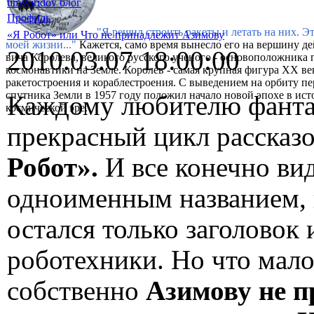
timsviridov блог
Профиль
"Я решил строить ракеты и летать на них. Э
«Я Робот» или Что не принадлежит Азимову
моей жизни..."
Кажется, само время вынесло его на вершину де
2010.03.07 18:00:00
вича Королева, великого русского ученого - основоположника 
космонавтики на Земле. Королев - самая крупная фигура XX ве
ракетостроения и кораблестроения. С выведением на орбиту п
спутника Земли в 1957 году положил начало новой эпохе в ист
Каждому любителю фанта
космической эре.
прекрасный цикл рассказ
Робот».
И все конечно ви
одноименным названием, 
остался только заголовок 
роботехники. Но что мало
собственно
Азимову не п