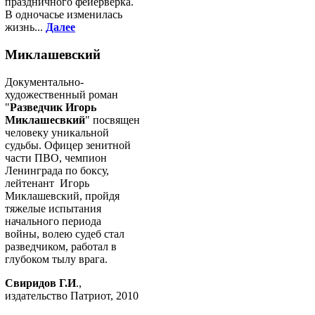
праздничного фейерверка.
В одночасье изменилась
жизнь...
Далее
Миклашевский
Документально-
художественный роман
"
Разведчик Игорь
Миклашесвкий
" посвящен
человеку уникальной
судьбы. Офицер зенитной
части ПВО, чемпион
Ленинграда по боксу,
лейтенант Игорь
Миклашевский, пройдя
тяжелые испытания
начального периода
войны, волею судеб стал
разведчиком, работал в
глубоком тылу врага.
Свиридов Г.И
.,
издательство Патриот, 2010