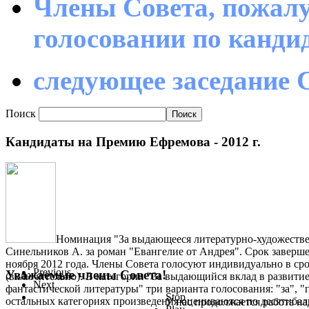
Члены Совета, пожалу
голосовании по канд
следующее заседание С
Поиск
Кандидаты на Премию Ефремова - 2012 г.
Номинация "За выдающееся литературно-художестве
Синельников А. за роман "Евангелие от Андрея". Срок заверше
ноября 2012 года. Члены Совета голосуют индивидуально в срок
Previous
Уважаемые члены Совета!
(включительно). В категории "За выдающийся вклад в развити
Next
фантастической литературы" три варианта голосования: "за", "
Stop
остальных категориях произведения оцениваются по десятиба
У нас продолжается работа на