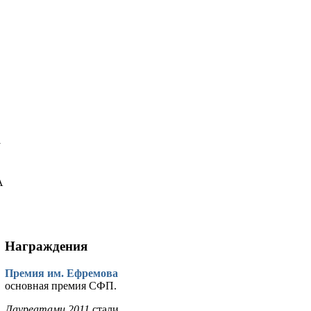
у
А
Награждения
Премия им. Ефремова
основная премия СФП.
Лауреатами 2011
стали