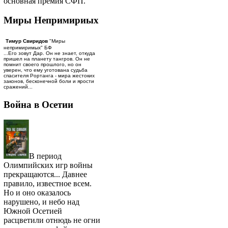
основная премия СФП.
Миры Непримириых
Тимур Свиридов
"Миры
непримиримых" БФ
...Его зовут Дар. Он не знает, откуда
пришел на планету тангров. Он не
помнит своего прошлого, но он
уверен, что ему уготована судьба
спасителя Рортанга - мира жестоких
законов, бесконечной боли и ярости
сражений...
Война в Осетии
В период
Олимпийских игр войны
прекращаются... Давнее
правило, известное всем.
Но и оно оказалось
нарушено, и небо над
Южной Осетией
расцветили отнюдь не огни