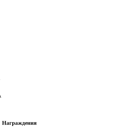
у
А
Награждения