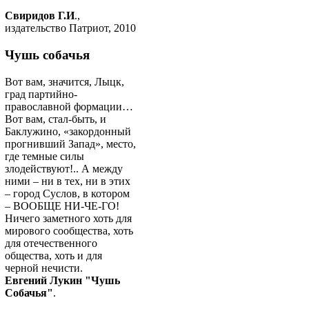
Свиридов Г.И
.,
издательство Патриот, 2010
Чушь собачья
Вот вам, значится, Лыцк,
град партийно-
православной формации…
Вот вам, стал-быть, и
Баклужино, «закордонный
прогнивший Запад», место,
где темные силы
злодействуют!.. А между
ними – ни в тех, ни в этих
– город Суслов, в котором
– ВООБЩЕ НИ-ЧЕ-ГО!
Ничего заметного хоть для
мирового сообщества, хоть
для отечественного
общества, хоть и для
черной нечисти.
Евгений Лукин "Чушь
Собачья"
.