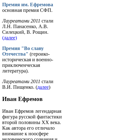
Премия им. Ефремова
основная премия СФП.
Лауреатами 2011
стали
Л.Н. Панасенко, А.В.
Силецкий, В. Рощин.
(далее)
Премия "Во славу
Отечества"
(героико-
историческая и военно-
приключенческая
литература).
Лауреатами 2011
стали
В.И. Пищенко. (
далее
)
Иван Ефремов
Иван Ефремов легендарная
фигура русской фантастики
второй половины ХХ века.
Как автора его отличало
внимание к ноосфере
человеческого сознания и