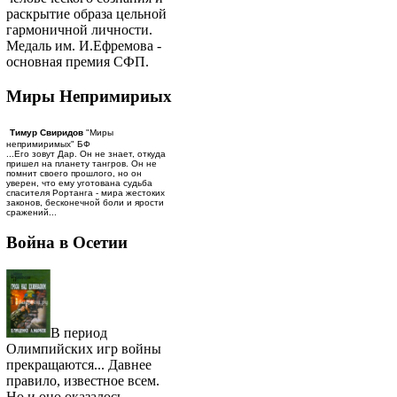
раскрытие образа цельной
гармоничной личности.
Медаль им. И.Ефремова -
основная премия СФП.
Миры Непримириых
Тимур Свиридов
"Миры
непримиримых" БФ
...Его зовут Дар. Он не знает, откуда
пришел на планету тангров. Он не
помнит своего прошлого, но он
уверен, что ему уготована судьба
спасителя Рортанга - мира жестоких
законов, бесконечной боли и ярости
сражений...
Война в Осетии
В период
Олимпийских игр войны
прекращаются... Давнее
правило, известное всем.
Но и оно оказалось