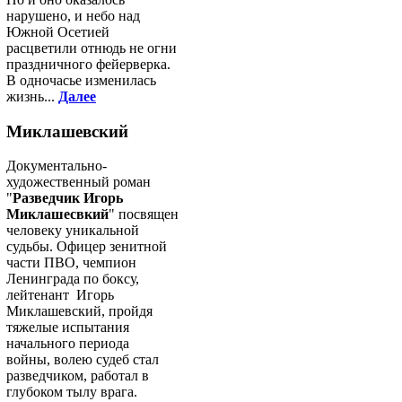
нарушено, и небо над
Южной Осетией
расцветили отнюдь не огни
праздничного фейерверка.
В одночасье изменилась
жизнь...
Далее
Миклашевский
Документально-
художественный роман
"
Разведчик Игорь
Миклашесвкий
" посвящен
человеку уникальной
судьбы. Офицер зенитной
части ПВО, чемпион
Ленинграда по боксу,
лейтенант Игорь
Миклашевский, пройдя
тяжелые испытания
начального периода
войны, волею судеб стал
разведчиком, работал в
глубоком тылу врага.