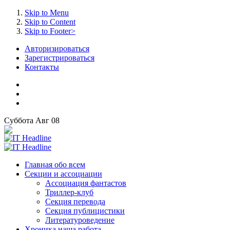
Skip to Menu
Skip to Content
Skip to Footer>
Авторизироваться
Зарегистрироваться
Контакты
Суббота
Авг
08
Главная
обо всем
Секции
и ассоциации
Ассоциация
фантастов
Триллер-клуб
Секция
перевода
Секция
публицистики
Литературоведение
Хроника
наша работа