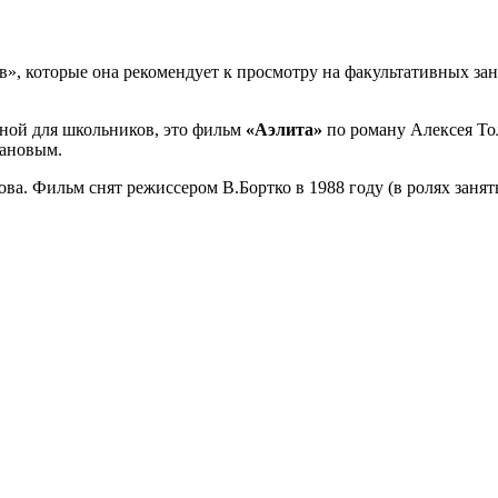
, которые она рекомендует к просмотру на факультативных заня
зной для школьников, это фильм
«Аэлита»
по роману Алексея То
зановым.
ва. Фильм снят режиссером В.Бортко в 1988 году (в ролях заня