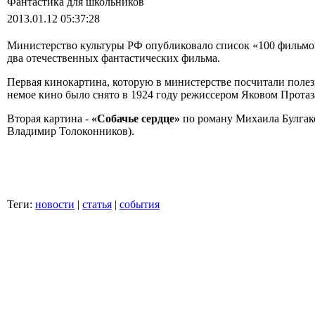
Фантастика для школьников
2013.01.12 05:37:28
Министерство культуры РФ опубликовало список «100 фильмов»
два отечественных фантастических фильма.
Первая кинокартина, которую в министерстве посчитали поле
немое кино было снято в 1924 году режиссером Яковом Прота
Вторая картина -
«Собачье сердце»
по роману Михаила Булгако
Владимир Толоконников).
Теги:
новости
|
статья
|
события