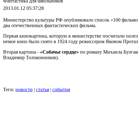
Фантастика для школьников
2013.01.12 05:37:28
Министерство культуры РФ опубликовало список «100 фильмов»
два отечественных фантастических фильма.
Первая кинокартина, которую в министерстве посчитали поле
немое кино было снято в 1924 году режиссером Яковом Прота
Вторая картина -
«Собачье сердце»
по роману Михаила Булгако
Владимир Толоконников).
Теги:
новости
|
статья
|
события