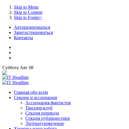
Skip to Menu
Skip to Content
Skip to Footer>
Авторизироваться
Зарегистрироваться
Контакты
Суббота
Авг
08
Главная
обо всем
Секции
и ассоциации
Ассоциация
фантастов
Триллер-клуб
Секция
перевода
Секция
публицистики
Литературоведение
Хроника
наша работа