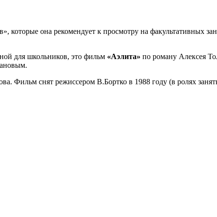
, которые она рекомендует к просмотру на факультативных заня
зной для школьников, это фильм
«Аэлита»
по роману Алексея То
зановым.
ва. Фильм снят режиссером В.Бортко в 1988 году (в ролях заня