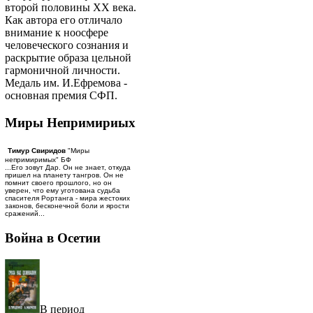
второй половины ХХ века.
Как автора его отличало
внимание к ноосфере
человеческого сознания и
раскрытие образа цельной
гармоничной личности.
Медаль им. И.Ефремова -
основная премия СФП.
Миры Непримириых
Тимур Свиридов
"Миры
непримиримых" БФ
...Его зовут Дар. Он не знает, откуда
пришел на планету тангров. Он не
помнит своего прошлого, но он
уверен, что ему уготована судьба
спасителя Рортанга - мира жестоких
законов, бесконечной боли и ярости
сражений...
Война в Осетии
В период