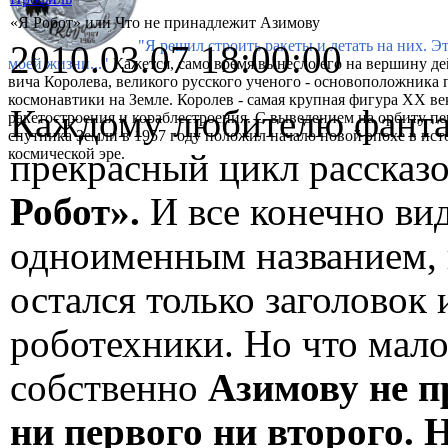
«Я Робот» или Что не принадлежит Азимову
"Я решил строить ракеты и летать на них. Э
2010.03.07 18:00:00
моей жизни..."
Кажется, само время вынесло его на вершину де
вича Королева, великого русского ученого - основоположника 
космонавтики на Земле. Королев - самая крупная фигура XX ве
Каждому любителю фанта
ракетостроения и кораблестроения. С выведением на орбиту п
спутника Земли в 1957 году положил начало новой эпохе в ист
космической эре.
прекрасный цикл рассказ
Робот».
И все конечно ви
одноименным названием, 
остался только заголовок 
роботехники. Но что мало
собственно
Азимову не п
ни первого ни второго. 