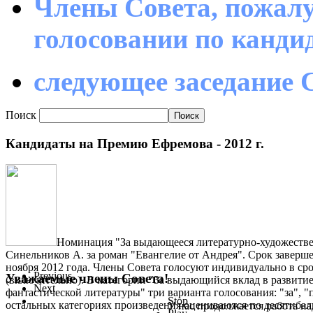
Члены Совета, пожалу
голосовании по канд
следующее заседание С
Поиск
Кандидаты на Премию Ефремова - 2012 г.
Номинация "За выдающееся литературно-художестве
Синельников А. за роман "Евангелие от Андрея". Срок заверше
ноября 2012 года. Члены Совета голосуют индивидуально в срок
Previous
Уважаемые члены Совета!
(включительно). В категории "За выдающийся вклад в развити
Next
фантастической литературы" три варианта голосования: "за", "
Stop
остальных категориях произведения оцениваются по десятиба
У нас продолжается работа на