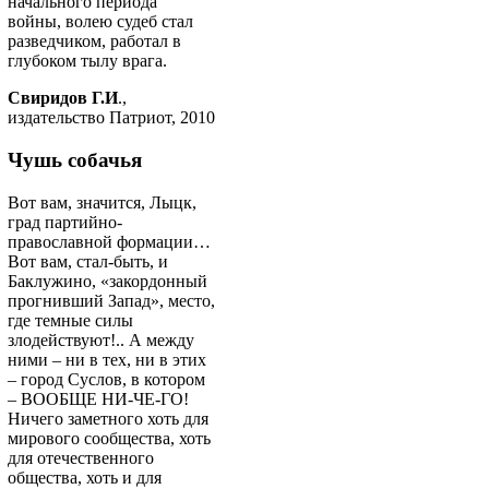
начального периода
войны, волею судеб стал
разведчиком, работал в
глубоком тылу врага.
Свиридов Г.И
.,
издательство Патриот, 2010
Чушь собачья
Вот вам, значится, Лыцк,
град партийно-
православной формации…
Вот вам, стал-быть, и
Баклужино, «закордонный
прогнивший Запад», место,
где темные силы
злодействуют!.. А между
ними – ни в тех, ни в этих
– город Суслов, в котором
– ВООБЩЕ НИ-ЧЕ-ГО!
Ничего заметного хоть для
мирового сообщества, хоть
для отечественного
общества, хоть и для