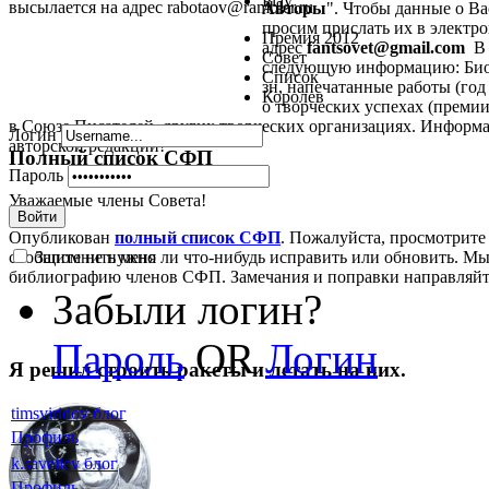
Play
высылается на адрес rabotaov@rambler.ru
Авторы
". Чтобы данные о В
просим прислать их в электрон
Премия 2012
адрес
fantsovet@gmail.com
В 
Совет
следующую информацию: Биог
Список
зн, напечатанные работы (год 
Королев
о творческих успехах (премии,
в Союзе Писателей, других творческих организациях. Информа
Логин
авторской редакции!
Полный список СФП
Пароль
Уважаемые члены Совета!
Войти
Опубликован
полный список СФП
. Пожалуйста, просмотрите
Запомнить меня
сообщите не нужно ли что-нибудь исправить или обновить. Мы
библиографию членов СФП. Замечания и поправки направляй
Забыли логин?
Пароль
OR
Логин
Я решил строить ракеты и летать на них.
timsviridov блог
Профиль
k.saveliev блог
Профиль