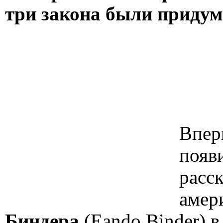
три закона были приду
Впер
появ
расс
амер
Биндера
(Eando Binder) в