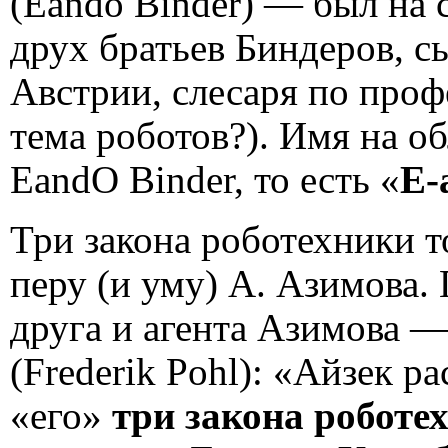
(Eando Binder) — был на 
друх братьев Биндеров, с
Австрии, слесаря по проф
тема роботов?). Имя на о
EandO Binder, то есть «
E-
Три закона роботехники 
перу (и уму) А. Азимова
друга и агента Азимова 
(Frederik Pohl): «Айзек р
«его»
три закона роботе