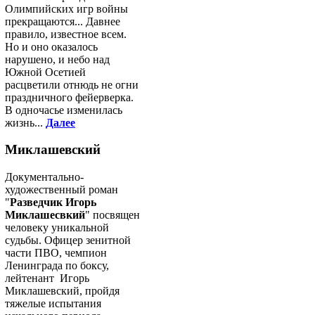
Олимпийских игр войны
прекращаются... Давнее
правило, известное всем.
Но и оно оказалось
нарушено, и небо над
Южной Осетией
расцветили отнюдь не огни
праздничного фейерверка.
В одночасье изменилась
жизнь...
Далее
Миклашевский
Документально-
художественный роман
"
Разведчик Игорь
Миклашесвкий
" посвящен
человеку уникальной
судьбы. Офицер зенитной
части ПВО, чемпион
Ленинграда по боксу,
лейтенант Игорь
Миклашевский, пройдя
тяжелые испытания