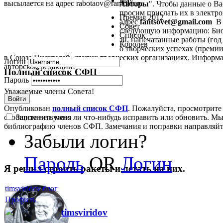
Play
высылается на адрес rabotaov@rambler.ru
Авторы
". Чтобы данные о В
просим прислать их в электрон
Премия 2012
адрес
fantsovet@gmail.com
В 
Совет
следующую информацию: Биог
Список
зн, напечатанные работы (год 
Королев
о творческих успехах (премии,
в Союзе Писателей, других творческих организациях. Информа
Логин
авторской редакции!
Полный список СФП
Пароль
Уважаемые члены Совета!
Войти
Опубликован
полный список СФП
. Пожалуйста, просмотрите
Запомнить меня
сообщите не нужно ли что-нибудь исправить или обновить. Мы
библиографию членов СФП. Замечания и поправки направляй
Забыли логин?
Пароль
OR
Логин
Я решил строить ракеты и летать на них.
timsviridov блог
Профиль
timsviridov