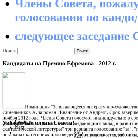
Члены Совета, пожалу
голосовании по канд
следующее заседание С
Поиск
Кандидаты на Премию Ефремова - 2012 г.
Номинация "За выдающееся литературно-художестве
Синельников А. за роман "Евангелие от Андрея". Срок заверше
ноября 2012 года. Члены Совета голосуют индивидуально в срок
Previous
Уважаемые члены Совета!
(включительно). В категории "За выдающийся вклад в развити
Next
фантастической литературы" три варианта голосования: "за", "
Stop
остальных категориях произведения оцениваются по десятиба
У нас продолжается работа на