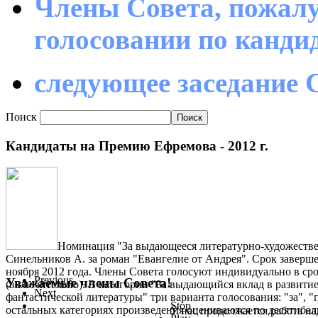
Члены Совета, пожалу
голосовании по канд
следующее заседание С
Поиск
Кандидаты на Премию Ефремова - 2012 г.
Номинация "За выдающееся литературно-художестве
Синельников А. за роман "Евангелие от Андрея". Срок заверше
ноября 2012 года. Члены Совета голосуют индивидуально в срок
Previous
Уважаемые члены Совета!
(включительно). В категории "За выдающийся вклад в развити
Next
фантастической литературы" три варианта голосования: "за", "
Stop
остальных категориях произведения оцениваются по десятиба
У нас продолжается работа на