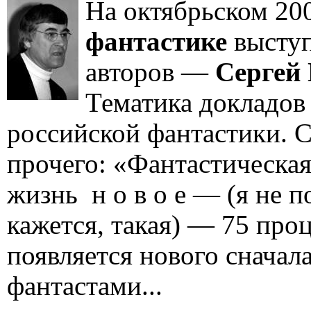
На октябрьском 200
фантастике
выступ
авторов —
Сергей
Тематика докладов
российской фантастики. С
прочего: «Фантастическая
жизнь н о в о е — (я не 
кажется, такая) — 75 про
появляется нового сначал
фантастами...