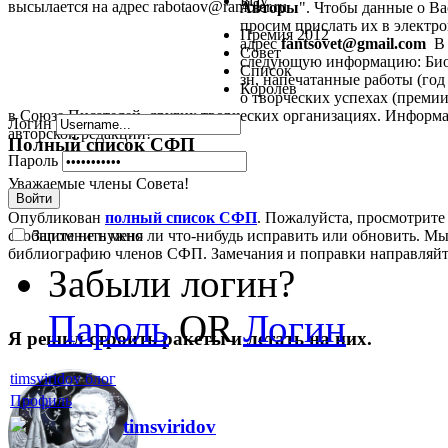
Play
высылается на адрес rabotaov@rambler.ru
Авторы
". Чтобы данные о В
просим прислать их в электрон
Премия 2012
адрес
fantsovet@gmail.com
В 
Совет
следующую информацию: Биог
Список
зн, напечатанные работы (год 
Королев
о творческих успехах (премии,
в Союзе Писателей, других творческих организациях. Информа
Логин
авторской редакции!
Полный список СФП
Пароль
Уважаемые члены Совета!
Войти
Опубликован
полный список СФП
. Пожалуйста, просмотрите
Запомнить меня
сообщите не нужно ли что-нибудь исправить или обновить. Мы
библиографию членов СФП. Замечания и поправки направляй
Забыли логин?
Пароль
OR
Логин
Я решил строить ракеты и летать на них.
timsviridov блог
Профиль
timsviridov