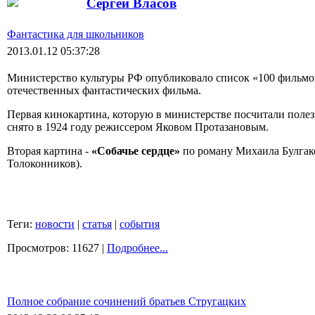
Сергей Власов
Фантастика для школьников
2013.01.12 05:37:28
Министерство культуры РФ опубликовало список «100 фильмов»
отечественных фантастических фильма.
Первая кинокартина, которую в министерстве посчитали поле
снято в 1924 году режиссером Яковом Протазановым.
Вторая картина -
«Собачье сердце»
по роману Михаила Булгако
Толоконников).
Теги:
новости
|
статья
|
события
Просмотров: 11627 |
Подробнее...
Полное собрание сочинений братьев Стругацких