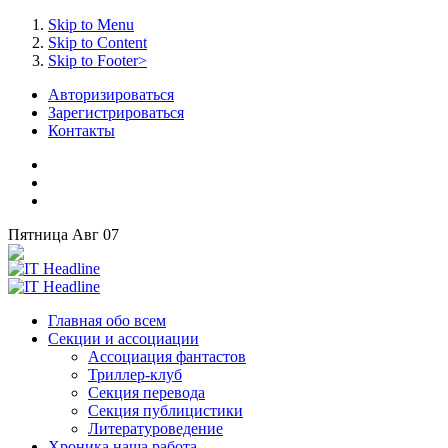
Skip to Menu
Skip to Content
Skip to Footer>
Авторизироваться
Зарегистрироваться
Контакты
Пятница
Авг
07
Главная
обо всем
Секции
и ассоциации
Ассоциация
фантастов
Триллер-клуб
Секция
перевода
Секция
публицистики
Литературоведение
Хроника
наша работа