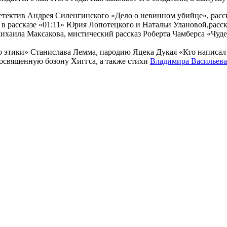
детектив Андрея Силенгинского «Дело о невинном убийце», рас
 в рассказе «01:11» Юрия Лопотецкого и Натальи Улановой,расс
ихаила Максакова, мистический рассказ Роберта Чамберса «Чуде
до этики» Станислава Лемма, пародию Яцека Дукая «Кто написал
посвященную бозону Хиггса, а также стихи
Владимира Васильева