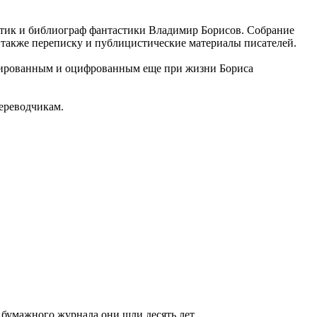
итик и библиограф фантастики Владимир Борисов. Собрание
о также переписку и публицистические материалы писателей.
анированным и оцифрованным еще при жизни Бориса
переводчикам.
 бумажного журнала они шли десять лет.