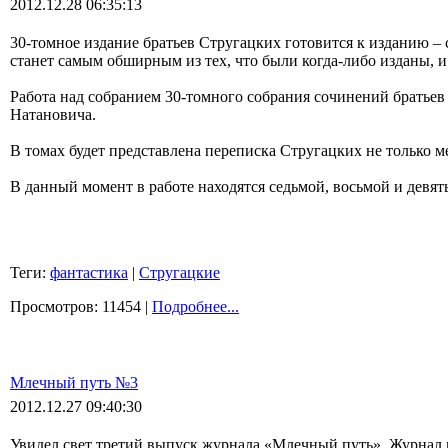
2012.12.28 06:35:13
30-томное издание братьев Стругацких готовится к изданию 
станет самым обширным из тех, что были когда-либо изданы, и
Работа над собранием 30-томного собрания сочинений братье
Натановича.
В томах будет представлена переписка Стругацких не только м
В данный момент в работе находятся седьмой, восьмой и девят
Теги:
фантастика
|
Стругацкие
Просмотров: 11454 |
Подробнее...
Млечный путь №3
2012.12.27 09:40:30
Увидел свет третий выпуск журнала «Млечный путь». Журнал из