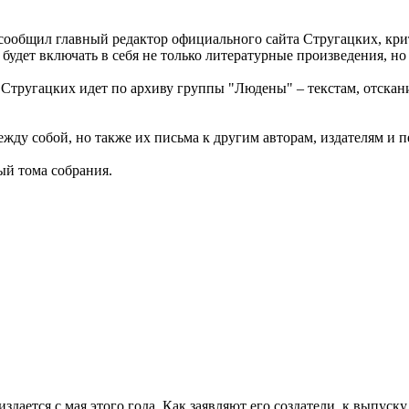
– сообщил главный редактор официального сайта Стругацких, кр
 будет включать в себя не только литературные произведения, н
в Стругацких идет по архиву группы "Людены" – текстам, отск
ежду собой, но также их письма к другим авторам, издателям и 
ый тома собрания.
дается с мая этого года. Как заявляют его создатели, к выпуску