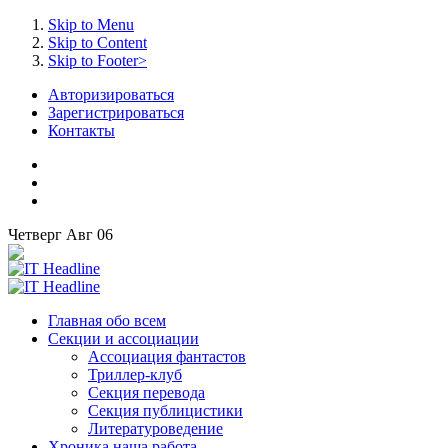
Skip to Menu
Skip to Content
Skip to Footer>
Авторизироваться
Зарегистрироваться
Контакты
Четверг
Авг
06
Главная
обо всем
Секции
и ассоциации
Ассоциация
фантастов
Триллер-клуб
Секция
перевода
Секция
публицистики
Литературоведение
Хроника
наша работа