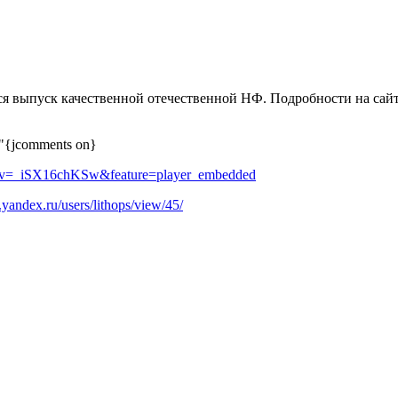
ся выпуск качественной отечественной НФ. Подробности на сай
"{jcomments on}
h?v=_iSX16chKSw&feature=player_embedded
o.yandex.ru/users/lithops/view/45/