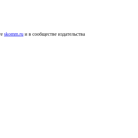
те
skomm.ru
и в сообществе издательства