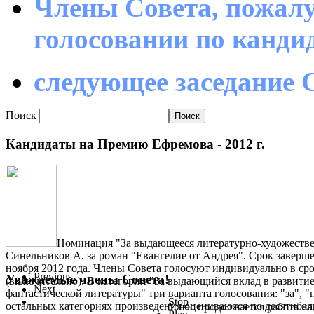
Члены Совета, пожалу
голосовании по канд
следующее заседание С
Поиск
Кандидаты на Премию Ефремова - 2012 г.
Номинация "За выдающееся литературно-художестве
Синельников А. за роман "Евангелие от Андрея". Срок заверше
ноября 2012 года. Члены Совета голосуют индивидуально в срок
Previous
Уважаемые члены Совета!
(включительно). В категории "За выдающийся вклад в развити
Next
фантастической литературы" три варианта голосования: "за", "
Stop
остальных категориях произведения оцениваются по десятиба
У нас продолжается работа на