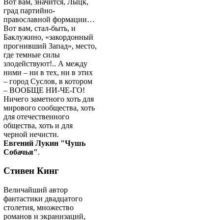
Вот вам, значится, Лыцк,
град партийно-
православной формации…
Вот вам, стал-быть, и
Баклужино, «закордонный
прогнивший Запад», место,
где темные силы
злодействуют!.. А между
ними – ни в тех, ни в этих
– город Суслов, в котором
– ВООБЩЕ НИ-ЧЕ-ГО!
Ничего заметного хоть для
мирового сообщества, хоть
для отечественного
общества, хоть и для
черной нечисти.
Евгений Лукин "Чушь
Собачья"
.
Стивен Кинг
Величайший автор
фантастики двадцатого
столетия, множество
романов и экранизаций,