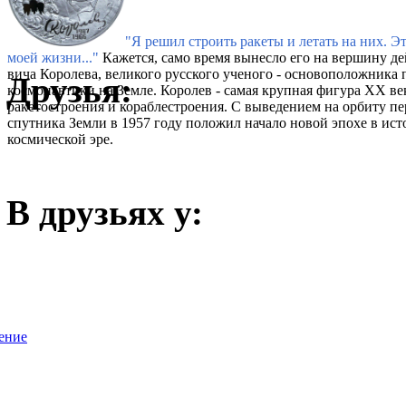
"Я решил строить ракеты и летать на них. Э
моей жизни..."
Кажется, само время вынесло его на вершину де
вича Королева, великого русского ученого - основоположника 
Друзья:
космонавтики на Земле. Королев - самая крупная фигура XX ве
ракетостроения и кораблестроения. С выведением на орбиту п
спутника Земли в 1957 году положил начало новой эпохе в ист
космической эре.
В друзьях у:
ение