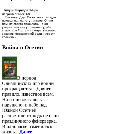
Тимур Свиридов
"Миры
непримиримых" БФ
...Его зовут Дар. Он не знает, откуда
пришел на планету тангров. Он не
помнит своего прошлого, но он
уверен, что ему уготована судьба
спасителя Рортанга - мира жестоких
законов, бесконечной боли и ярости
сражений...
Война в Осетии
В период
Олимпийских игр войны
прекращаются... Давнее
правило, известное всем.
Но и оно оказалось
нарушено, и небо над
Южной Осетией
расцветили отнюдь не огни
праздничного фейерверка.
В одночасье изменилась
жизнь...
Далее