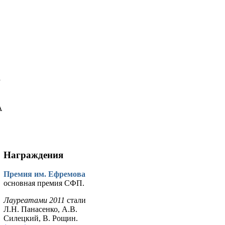
у
А
Награждения
Премия им. Ефремова
основная премия СФП.
Лауреатами 2011
стали
Л.Н. Панасенко, А.В.
Силецкий, В. Рощин.