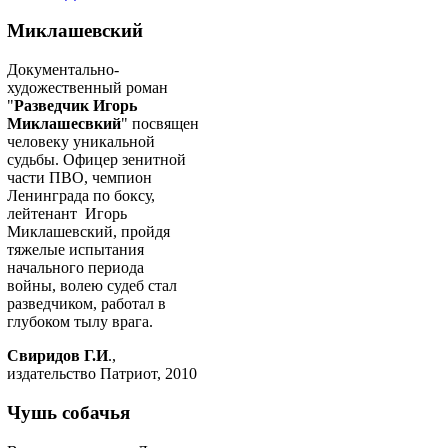
Миклашевский
Документально-
художественный роман
"
Разведчик Игорь
Миклашесвкий
" посвящен
человеку уникальной
судьбы. Офицер зенитной
части ПВО, чемпион
Ленинграда по боксу,
лейтенант Игорь
Миклашевский, пройдя
тяжелые испытания
начального периода
войны, волею судеб стал
разведчиком, работал в
глубоком тылу врага.
Свиридов Г.И
.,
издательство Патриот, 2010
Чушь собачья