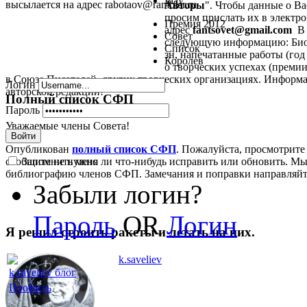
Play
высылается на адрес rabotaov@rambler.ru
Авторы
". Чтобы данные о В
просим прислать их в электрон
Премия 2012
адрес
fantsovet@gmail.com
В 
Совет
следующую информацию: Биог
Список
зн, напечатанные работы (год 
Королев
о творческих успехах (премии,
в Союзе Писателей, других творческих организациях. Информа
Логин
авторской редакции!
Полный список СФП
Пароль
Уважаемые члены Совета!
Войти
Опубликован
полный список СФП
. Пожалуйста, просмотрите
Запомнить меня
сообщите не нужно ли что-нибудь исправить или обновить. Мы
библиографию членов СФП. Замечания и поправки направляй
Забыли логин?
Пароль
OR
Логин
Я решил строить ракеты и летать на них.
k.saveliev
k.saveliev блог
Профиль