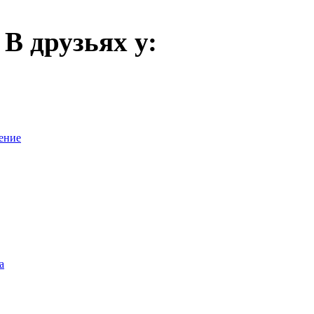
В друзьях у:
ение
а