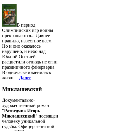
В период
Олимпийских игр войны
прекращаются... Давнее
правило, известное всем.
Но и оно оказалось
нарушено, и небо над
Южной Осетией
расцветили отнюдь не огни
праздничного фейерверка.
В одночасье изменилась
жизнь...
Далее
Миклашевский
Документально-
художественный роман
"
Разведчик Игорь
Миклашесвкий
" посвящен
человеку уникальной
судьбы. Офицер зенитной