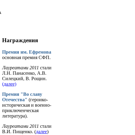
А
Награждения
Премия им. Ефремова
основная премия СФП.
Лауреатами 2011
стали
Л.Н. Панасенко, А.В.
Силецкий, В. Рощин.
(далее)
Премия "Во славу
Отечества"
(героико-
историческая и военно-
приключенческая
литература).
Лауреатами 2011
стали
В.И. Пищенко. (
далее
)