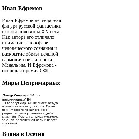
Иван Ефремов
Иван Ефремов легендарная
фигура русской фантастики
второй половины ХХ века.
Как автора его отличало
внимание к ноосфере
человеческого сознания и
раскрытие образа цельной
гармоничной личности.
Медаль им. И.Ефремова -
основная премия СФП.
Миры Непримириых
Тимур Свиридов
"Миры
непримиримых" БФ
...Его зовут Дар. Он не знает, откуда
пришел на планету тангров. Он не
помнит своего прошлого, но он
уверен, что ему уготована судьба
спасителя Рортанга - мира жестоких
законов, бесконечной боли и ярости
сражений...
Война в Осетии