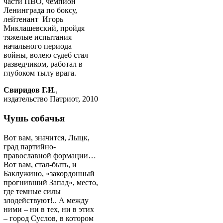
части ПВО, чемпион
Ленинграда по боксу,
лейтенант Игорь
Миклашевский, пройдя
тяжелые испытания
начального периода
войны, волею судеб стал
разведчиком, работал в
глубоком тылу врага.
Свиридов Г.И
.,
издательство Патриот, 2010
Чушь собачья
Вот вам, значится, Лыцк,
град партийно-
православной формации…
Вот вам, стал-быть, и
Баклужино, «закордонный
прогнивший Запад», место,
где темные силы
злодействуют!.. А между
ними – ни в тех, ни в этих
– город Суслов, в котором