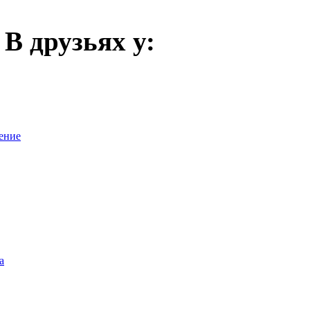
В друзьях у:
ение
а