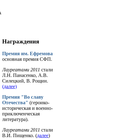
А
Награждения
Премия им. Ефремова
основная премия СФП.
Лауреатами 2011
стали
Л.Н. Панасенко, А.В.
Силецкий, В. Рощин.
(далее)
Премия "Во славу
Отечества"
(героико-
историческая и военно-
приключенческая
литература).
Лауреатами 2011
стали
В.И. Пищенко. (
далее
)