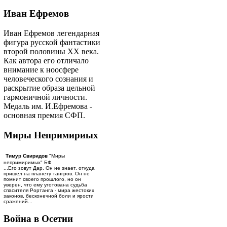
Иван Ефремов
Иван Ефремов легендарная
фигура русской фантастики
второй половины ХХ века.
Как автора его отличало
внимание к ноосфере
человеческого сознания и
раскрытие образа цельной
гармоничной личности.
Медаль им. И.Ефремова -
основная премия СФП.
Миры Непримириых
Тимур Свиридов
"Миры
непримиримых" БФ
...Его зовут Дар. Он не знает, откуда
пришел на планету тангров. Он не
помнит своего прошлого, но он
уверен, что ему уготована судьба
спасителя Рортанга - мира жестоких
законов, бесконечной боли и ярости
сражений...
Война в Осетии