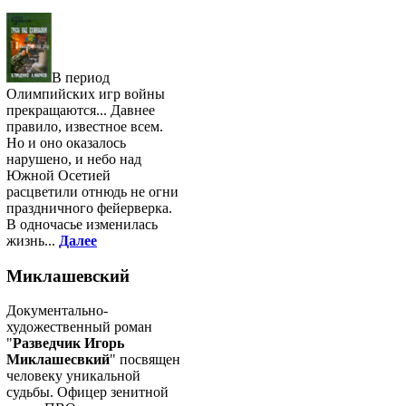
В период
Олимпийских игр войны
прекращаются... Давнее
правило, известное всем.
Но и оно оказалось
нарушено, и небо над
Южной Осетией
расцветили отнюдь не огни
праздничного фейерверка.
В одночасье изменилась
жизнь...
Далее
Миклашевский
Документально-
художественный роман
"
Разведчик Игорь
Миклашесвкий
" посвящен
человеку уникальной
судьбы. Офицер зенитной