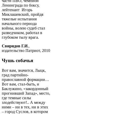
части ПВО, чемпион
Ленинграда по боксу,
лейтенант Игорь
Миклашевский, пройдя
тяжелые испытания
начального периода
войны, волею судеб стал
разведчиком, работал в
глубоком тылу врага.
Свиридов Г.И
.,
издательство Патриот, 2010
Чушь собачья
Вот вам, значится, Лыцк,
град партийно-
православной формации…
Вот вам, стал-быть, и
Баклужино, «закордонный
прогнивший Запад», место,
где темные силы
злодействуют!.. А между
ними – ни в тех, ни в этих
– город Суслов, в котором