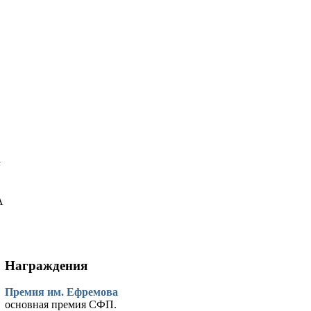
у
А
Награждения
Премия им. Ефремова
основная премия СФП.