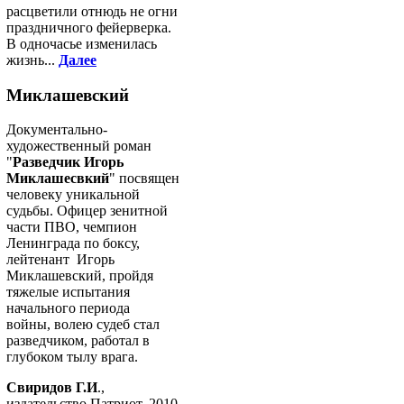
расцветили отнюдь не огни
праздничного фейерверка.
В одночасье изменилась
жизнь...
Далее
Миклашевский
Документально-
художественный роман
"
Разведчик Игорь
Миклашесвкий
" посвящен
человеку уникальной
судьбы. Офицер зенитной
части ПВО, чемпион
Ленинграда по боксу,
лейтенант Игорь
Миклашевский, пройдя
тяжелые испытания
начального периода
войны, волею судеб стал
разведчиком, работал в
глубоком тылу врага.
Свиридов Г.И
.,
издательство Патриот, 2010