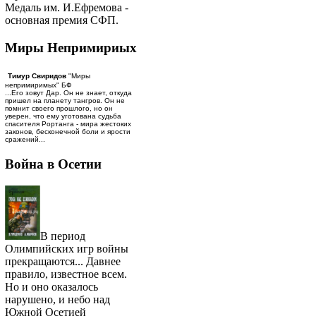
Медаль им. И.Ефремова -
основная премия СФП.
Миры Непримириых
Тимур Свиридов
"Миры
непримиримых" БФ
...Его зовут Дар. Он не знает, откуда
пришел на планету тангров. Он не
помнит своего прошлого, но он
уверен, что ему уготована судьба
спасителя Рортанга - мира жестоких
законов, бесконечной боли и ярости
сражений...
Война в Осетии
В период
Олимпийских игр войны
прекращаются... Давнее
правило, известное всем.
Но и оно оказалось
нарушено, и небо над
Южной Осетией