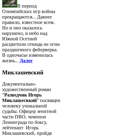
В период
Олимпийских игр войны
прекращаются... Давнее
правило, известное всем.
Но и оно оказалось
нарушено, и небо над
Южной Осетией
расцветили отнюдь не огни
праздничного фейерверка.
В одночасье изменилась
жизнь...
Далее
Миклашевский
Документально-
художественный роман
"
Разведчик Игорь
Миклашесвкий
" посвящен
человеку уникальной
судьбы. Офицер зенитной
части ПВО, чемпион
Ленинграда по боксу,
лейтенант Игорь
Миклашевский, пройдя