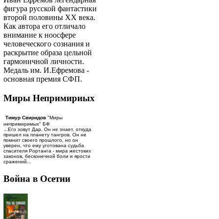
фигура русской фантастики
второй половины ХХ века.
Как автора его отличало
внимание к ноосфере
человеческого сознания и
раскрытие образа цельной
гармоничной личности.
Медаль им. И.Ефремова -
основная премия СФП.
Миры Непримириых
Тимур Свиридов
"Миры
непримиримых" БФ
...Его зовут Дар. Он не знает, откуда
пришел на планету тангров. Он не
помнит своего прошлого, но он
уверен, что ему уготована судьба
спасителя Рортанга - мира жестоких
законов, бесконечной боли и ярости
сражений...
Война в Осетии