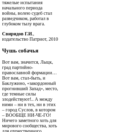
тяжелые испытания
начального периода
войны, волею судеб стал
разведчиком, работал в
глубоком тылу врага.
Свиридов Г.И
.,
издательство Патриот, 2010
Чушь собачья
Вот вам, значится, Лыцк,
град партийно-
православной формации…
Вот вам, стал-быть, и
Баклужино, «закордонный
прогнивший Запад», место,
где темные силы
злодействуют!.. А между
ними – ни в тех, ни в этих
– город Суслов, в котором
– ВООБЩЕ НИ-ЧЕ-ГО!
Ничего заметного хоть для
мирового сообщества, хоть
для отечественного