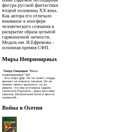
фигура русской фантастики
второй половины ХХ века.
Как автора его отличало
внимание к ноосфере
человеческого сознания и
раскрытие образа цельной
гармоничной личности.
Медаль им. И.Ефремова -
основная премия СФП.
Миры Непримириых
Тимур Свиридов
"Миры
непримиримых" БФ
...Его зовут Дар. Он не знает, откуда
пришел на планету тангров. Он не
помнит своего прошлого, но он
уверен, что ему уготована судьба
спасителя Рортанга - мира жестоких
законов, бесконечной боли и ярости
сражений...
Война в Осетии