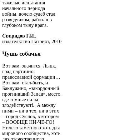
тяжелые испытания
начального периода
войны, волею судеб стал
разведчиком, работал в
глубоком тылу врага.
Свиридов Г.И
.,
издательство Патриот, 2010
Чушь собачья
Вот вам, значится, Лыцк,
град партийно-
православной формации…
Вот вам, стал-быть, и
Баклужино, «закордонный
прогнивший Запад», место,
где темные силы
злодействуют!.. А между
ними – ни в тех, ни в этих
– город Суслов, в котором
– ВООБЩЕ НИ-ЧЕ-ГО!
Ничего заметного хоть для
мирового сообщества, хоть
для отечественного