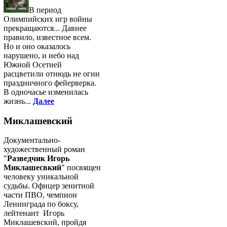
В период
Олимпийских игр войны
прекращаются... Давнее
правило, известное всем.
Но и оно оказалось
нарушено, и небо над
Южной Осетией
расцветили отнюдь не огни
праздничного фейерверка.
В одночасье изменилась
жизнь...
Далее
Миклашевский
Документально-
художественный роман
"
Разведчик Игорь
Миклашесвкий
" посвящен
человеку уникальной
судьбы. Офицер зенитной
части ПВО, чемпион
Ленинграда по боксу,
лейтенант Игорь
Миклашевский, пройдя