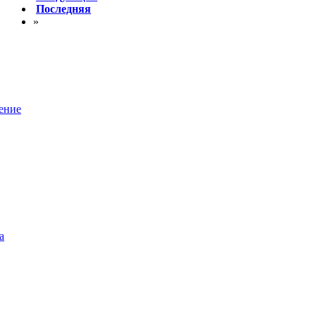
Последняя
»
ение
а