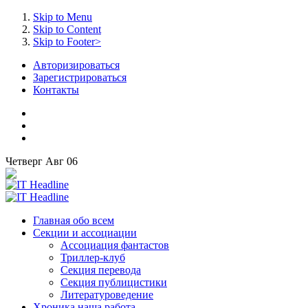
Skip to Menu
Skip to Content
Skip to Footer>
Авторизироваться
Зарегистрироваться
Контакты
Четверг
Авг
06
Главная
обо всем
Секции
и ассоциации
Ассоциация
фантастов
Триллер-клуб
Секция
перевода
Секция
публицистики
Литературоведение
Хроника
наша работа