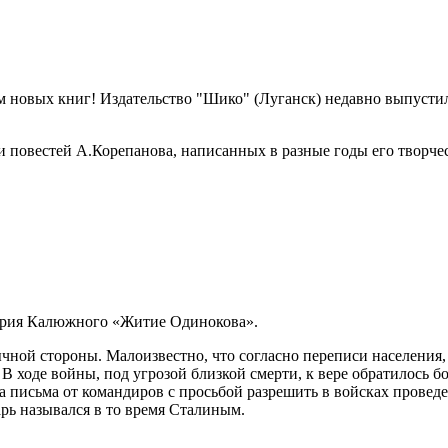
 новых книг! Издательство "Шико" (Луганск) недавно выпустило
повестей А.Корепанова, написанных в разные годы его творчес
трия Калюжного «Житие Одинокова».
ычной стороны. Малоизвестно, что согласно переписи населени
. В ходе войны, под угрозой близкой смерти, к вере обратилось
а письма от командиров с просьбой разрешить в войсках проведе
царь назывался в то время Сталиным.