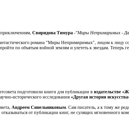
и приключениям,
Свиридова Тимура
-
"Миры Непримиримых - Да
 фантастического романа "Миры Непримиримых", лицом к лицу с
 пройти по объятым войной землям и улететь к звездам. Теперь 
нтсовета подготовили книги для публикации в
издательстве «
научно-исторического исследования
«Другая история искусств
овета,
Андреем Синельниковым
. Сам писатель, а к тому же ре
 отказываться от публикации книг, не сулящих мгновенного комм