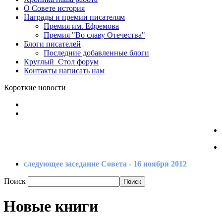
О Совете
история
Награды
и премии писателям
Премия
им. Ефремова
Премия
"Во славу Отечества"
Блоги
писателей
Последние
добавленные блоги
Круглый_Стол
форум
Контакты
написать нам
Короткие новости
следующее заседание Совета - 16 ноября 2012
Поиск
Новые книги