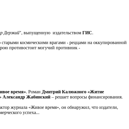
р Дерзкий
", выпущенную издательством
ГИС
.
о старыми космическими врагами - реццами на оккупированной
герою противостоит могучий противник -
Живое время»
. Роман
Дмитрий Калюжного «Житие
а» Александр Жабинский
– решает вопросы финансирования.
дактор журнала «Живое время», он обнаружил, что издатели,
ерческого успеха...