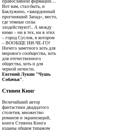
православной формации…
Вот вам, стал-быть, и
Баклужино, «закордонный
прогнивший Запад», место,
где темные силы
злодействуют!.. А между
ними – ни в тех, ни в этих
– город Суслов, в котором
– ВООБЩЕ НИ-ЧЕ-ГО!
Ничего заметного хоть для
мирового сообщества, хоть
для отечественного
общества, хоть и для
черной нечисти.
Евгений Лукин "Чушь
Собачья"
.
Стивен Кинг
Величайший автор
фантастики двадцатого
столетия, множество
романов и экранизаций,
книги Стивена Кинга
изданы общим тиражом