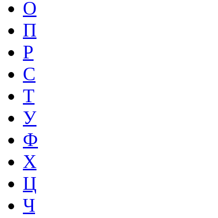
О
П
Р
С
Т
У
Ф
Х
Ц
Ч