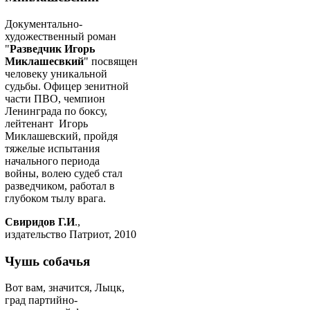
Документально-
художественный роман
"
Разведчик Игорь
Миклашесвкий
" посвящен
человеку уникальной
судьбы. Офицер зенитной
части ПВО, чемпион
Ленинграда по боксу,
лейтенант Игорь
Миклашевский, пройдя
тяжелые испытания
начального периода
войны, волею судеб стал
разведчиком, работал в
глубоком тылу врага.
Свиридов Г.И
.,
издательство Патриот, 2010
Чушь собачья
Вот вам, значится, Лыцк,
град партийно-