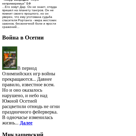
непримиримых" БФ
...Его зовут Дар. Он не знает, откуда
пришел на планету тангров. Он не
помнит своего прошлого, но он
уверен, что ему уготована судьба
спасителя Рортанга - мира жестоких
законов, бесконечной боли и ярости
сражений...
Война в Осетии
В период
Олимпийских игр войны
прекращаются... Давнее
правило, известное всем.
Но и оно оказалось
нарушено, и небо над
Южной Осетией
расцветили отнюдь не огни
праздничного фейерверка.
В одночасье изменилась
жизнь...
Далее
Миклашевский