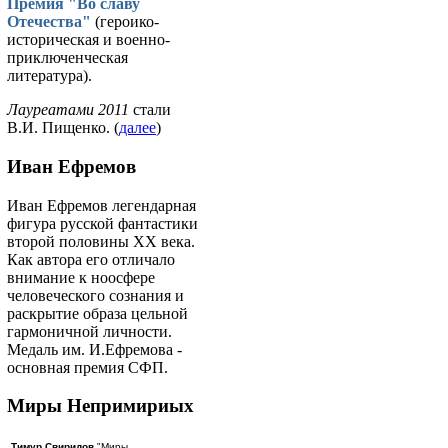
Премия "Во славу
Отечества"
(героико-
историческая и военно-
приключенческая
литература).
Лауреатами 2011
стали
В.И. Пищенко. (
далее
)
Иван Ефремов
Иван Ефремов легендарная
фигура русской фантастики
второй половины ХХ века.
Как автора его отличало
внимание к ноосфере
человеческого сознания и
раскрытие образа цельной
гармоничной личности.
Медаль им. И.Ефремова -
основная премия СФП.
Миры Непримириых
Тимур Свиридов
"Миры