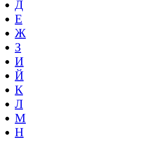
Д
Е
Ж
З
И
Й
К
Л
М
Н