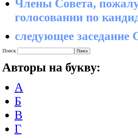
Члены Совета, пожалу
голосовании по канд
следующее заседание С
Поиск
Авторы
на букву:
А
Б
В
Г