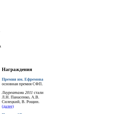
у
А
Награждения
Премия им. Ефремова
основная премия СФП.
Лауреатами 2011
стали
Л.Н. Панасенко, А.В.
Силецкий, В. Рощин.
(далее)