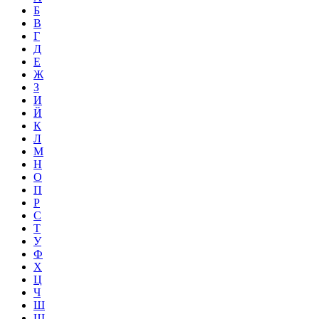
Б
В
Г
Д
Е
Ж
З
И
Й
К
Л
М
Н
О
П
Р
С
Т
У
Ф
Х
Ц
Ч
Ш
Щ