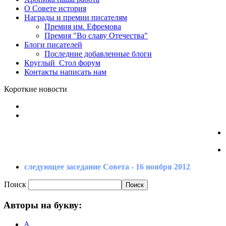
О Совете
история
Награды
и премии писателям
Премия
им. Ефремова
Премия
"Во славу Отечества"
Блоги
писателей
Последние
добавленные блоги
Круглый_Стол
форум
Контакты
написать нам
Короткие новости
следующее заседание Совета - 16 ноября 2012
Поиск
Авторы
на букву:
А