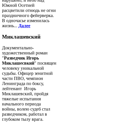
нарушено, и небо над
Южной Осетией
расцветили отнюдь не огни
праздничного фейерверка.
В одночасье изменилась
жизнь...
Далее
Миклашевский
Документально-
художественный роман
"
Разведчик Игорь
Миклашесвкий
" посвящен
человеку уникальной
судьбы. Офицер зенитной
части ПВО, чемпион
Ленинграда по боксу,
лейтенант Игорь
Миклашевский, пройдя
тяжелые испытания
начального периода
войны, волею судеб стал
разведчиком, работал в
глубоком тылу врага.