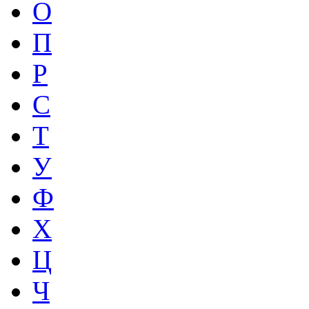
О
П
Р
С
Т
У
Ф
Х
Ц
Ч