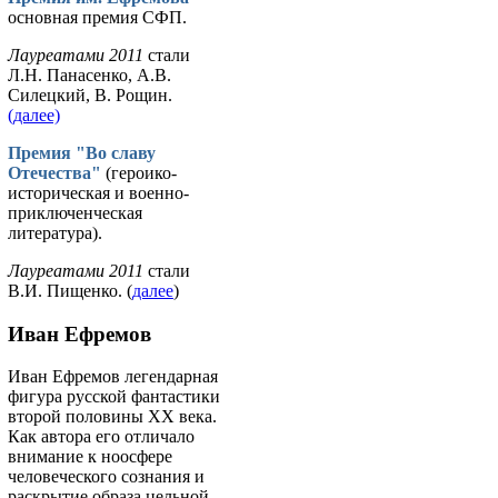
основная премия СФП.
Лауреатами 2011
стали
Л.Н. Панасенко, А.В.
Силецкий, В. Рощин.
(далее)
Премия "Во славу
Отечества"
(героико-
историческая и военно-
приключенческая
литература).
Лауреатами 2011
стали
В.И. Пищенко. (
далее
)
Иван Ефремов
Иван Ефремов легендарная
фигура русской фантастики
второй половины ХХ века.
Как автора его отличало
внимание к ноосфере
человеческого сознания и
раскрытие образа цельной