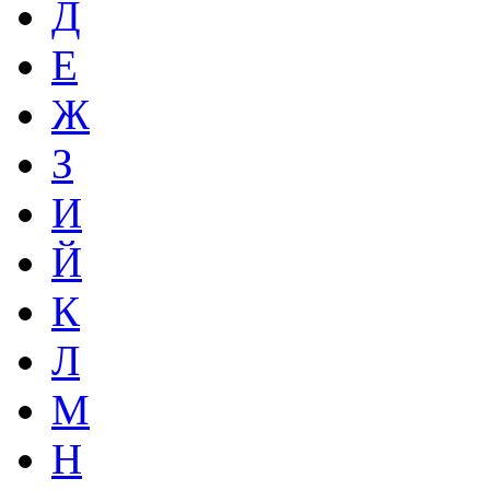
Д
Е
Ж
З
И
Й
К
Л
М
Н