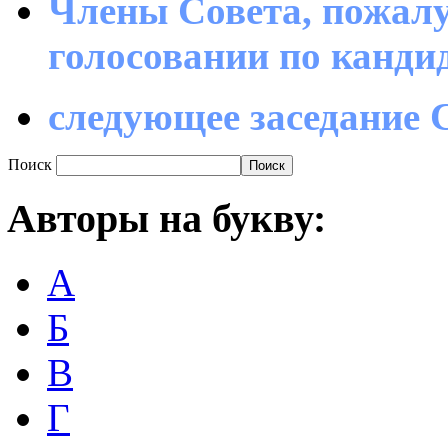
Члены Совета, пожалу
голосовании по канд
следующее заседание С
Поиск
Авторы
на букву:
А
Б
В
Г