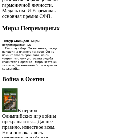
гармоничной личности.
Медаль им. И.Ефремова -
основная премия СФП.
Миры Непримириых
Тимур Свиридов
"Миры
непримиримых" БФ
...Его зовут Дар. Он не знает, откуда
пришел на планету тангров. Он не
помнит своего прошлого, но он
уверен, что ему уготована судьба
спасителя Рортанга - мира жестоких
законов, бесконечной боли и ярости
сражений...
Война в Осетии
В период
Олимпийских игр войны
прекращаются... Давнее
правило, известное всем.
Но и оно оказалось