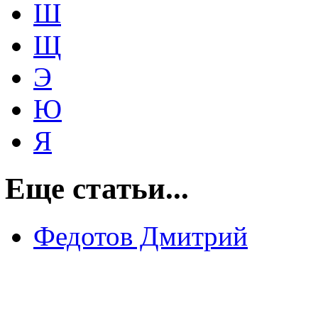
Ш
Щ
Э
Ю
Я
Еще статьи...
Федотов Дмитрий