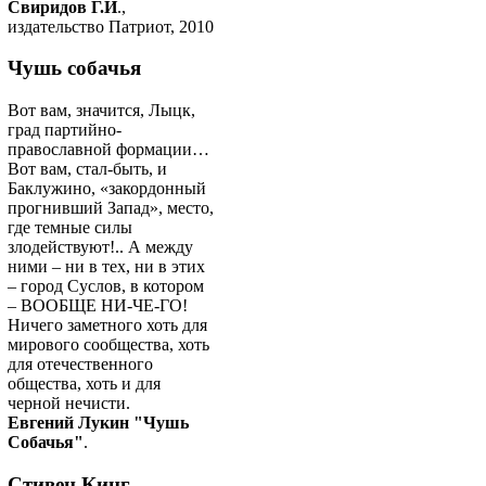
Свиридов Г.И
.,
издательство Патриот, 2010
Чушь собачья
Вот вам, значится, Лыцк,
град партийно-
православной формации…
Вот вам, стал-быть, и
Баклужино, «закордонный
прогнивший Запад», место,
где темные силы
злодействуют!.. А между
ними – ни в тех, ни в этих
– город Суслов, в котором
– ВООБЩЕ НИ-ЧЕ-ГО!
Ничего заметного хоть для
мирового сообщества, хоть
для отечественного
общества, хоть и для
черной нечисти.
Евгений Лукин "Чушь
Собачья"
.
Стивен Кинг