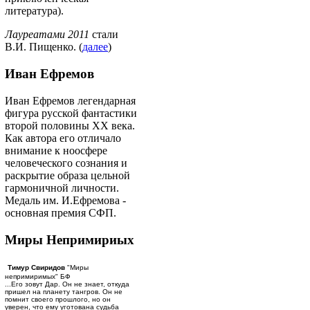
литература).
Лауреатами 2011
стали
В.И. Пищенко. (
далее
)
Иван Ефремов
Иван Ефремов легендарная
фигура русской фантастики
второй половины ХХ века.
Как автора его отличало
внимание к ноосфере
человеческого сознания и
раскрытие образа цельной
гармоничной личности.
Медаль им. И.Ефремова -
основная премия СФП.
Миры Непримириых
Тимур Свиридов
"Миры
непримиримых" БФ
...Его зовут Дар. Он не знает, откуда
пришел на планету тангров. Он не
помнит своего прошлого, но он
уверен, что ему уготована судьба