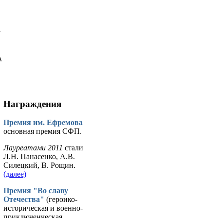
у
А
Награждения
Премия им. Ефремова
основная премия СФП.
Лауреатами 2011
стали
Л.Н. Панасенко, А.В.
Силецкий, В. Рощин.
(далее)
Премия "Во славу
Отечества"
(героико-
историческая и военно-
приключенческая