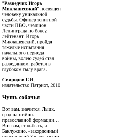
"
Разведчик Игорь
Миклашесвкий
" посвящен
человеку уникальной
судьбы. Офицер зенитной
части ПВО, чемпион
Ленинграда по боксу,
лейтенант Игорь
Миклашевский, пройдя
тяжелые испытания
начального периода
войны, волею судеб стал
разведчиком, работал в
глубоком тылу врага.
Свиридов Г.И
.,
издательство Патриот, 2010
Чушь собачья
Вот вам, значится, Лыцк,
град партийно-
православной формации…
Вот вам, стал-быть, и
Баклужино, «закордонный
прогнивший Запад», место,