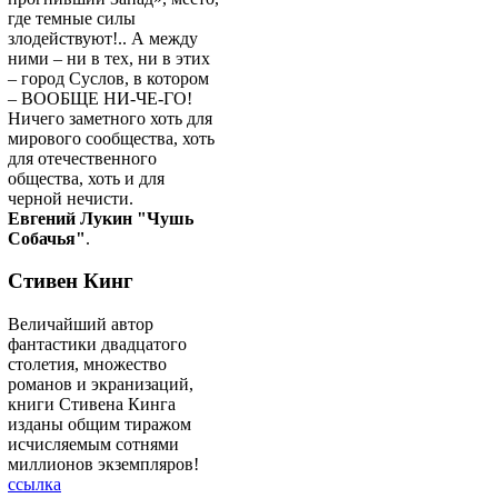
где темные силы
злодействуют!.. А между
ними – ни в тех, ни в этих
– город Суслов, в котором
– ВООБЩЕ НИ-ЧЕ-ГО!
Ничего заметного хоть для
мирового сообщества, хоть
для отечественного
общества, хоть и для
черной нечисти.
Евгений Лукин "Чушь
Собачья"
.
Стивен Кинг
Величайший автор
фантастики двадцатого
столетия, множество
романов и экранизаций,
книги Стивена Кинга
изданы общим тиражом
исчисляемым сотнями
миллионов экземпляров!
ссылка