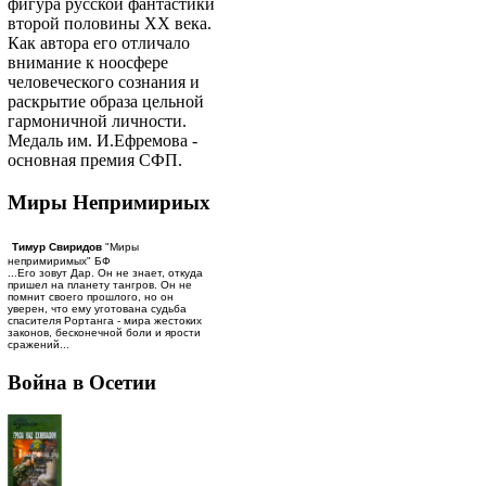
фигура русской фантастики
второй половины ХХ века.
Как автора его отличало
внимание к ноосфере
человеческого сознания и
раскрытие образа цельной
гармоничной личности.
Медаль им. И.Ефремова -
основная премия СФП.
Миры Непримириых
Тимур Свиридов
"Миры
непримиримых" БФ
...Его зовут Дар. Он не знает, откуда
пришел на планету тангров. Он не
помнит своего прошлого, но он
уверен, что ему уготована судьба
спасителя Рортанга - мира жестоких
законов, бесконечной боли и ярости
сражений...
Война в Осетии