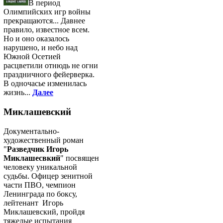
В период
Олимпийских игр войны
прекращаются... Давнее
правило, известное всем.
Но и оно оказалось
нарушено, и небо над
Южной Осетией
расцветили отнюдь не огни
праздничного фейерверка.
В одночасье изменилась
жизнь...
Далее
Миклашевский
Документально-
художественный роман
"
Разведчик Игорь
Миклашесвкий
" посвящен
человеку уникальной
судьбы. Офицер зенитной
части ПВО, чемпион
Ленинграда по боксу,
лейтенант Игорь
Миклашевский, пройдя
тяжелые испытания