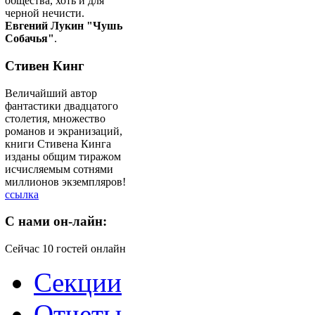
общества, хоть и для
черной нечисти.
Евгений Лукин "Чушь
Собачья"
.
Стивен Кинг
Величайший автор
фантастики двадцатого
столетия, множество
романов и экранизаций,
книги Стивена Кинга
изданы общим тиражом
исчисляемым сотнями
миллионов экземпляров!
ссылка
C
нами он-лайн:
Сейчас 10 гостей онлайн
Секции
Отчеты