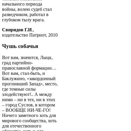
начального периода
войны, волею судеб стал
разведчиком, работал в
глубоком тылу врага.
Свиридов Г.И
.,
издательство Патриот, 2010
Чушь собачья
Вот вам, значится, Лыцк,
град партийно-
православной формации…
Вот вам, стал-быть, и
Баклужино, «закордонный
прогнивший Запад», место,
где темные силы
злодействуют!.. А между
ними – ни в тех, ни в этих
– город Суслов, в котором
– ВООБЩЕ НИ-ЧЕ-ГО!
Ничего заметного хоть для
мирового сообщества, хоть
для отечественного