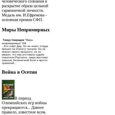
человеческого сознания и
раскрытие образа цельной
гармоничной личности.
Медаль им. И.Ефремова -
основная премия СФП.
Миры Непримириых
Тимур Свиридов
"Миры
непримиримых" БФ
...Его зовут Дар. Он не знает, откуда
пришел на планету тангров. Он не
помнит своего прошлого, но он
уверен, что ему уготована судьба
спасителя Рортанга - мира жестоких
законов, бесконечной боли и ярости
сражений...
Война в Осетии
В период
Олимпийских игр войны
прекращаются... Давнее
правило, известное всем.