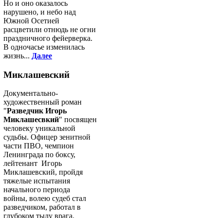
Но и оно оказалось
нарушено, и небо над
Южной Осетией
расцветили отнюдь не огни
праздничного фейерверка.
В одночасье изменилась
жизнь...
Далее
Миклашевский
Документально-
художественный роман
"
Разведчик Игорь
Миклашесвкий
" посвящен
человеку уникальной
судьбы. Офицер зенитной
части ПВО, чемпион
Ленинграда по боксу,
лейтенант Игорь
Миклашевский, пройдя
тяжелые испытания
начального периода
войны, волею судеб стал
разведчиком, работал в
глубоком тылу врага.