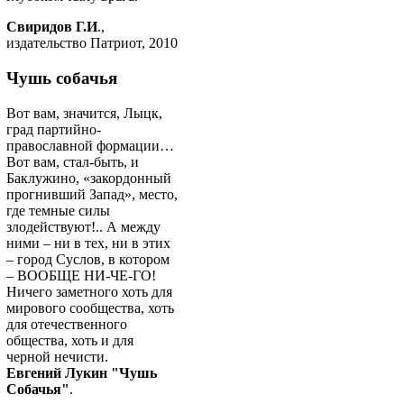
Свиридов Г.И
.,
издательство Патриот, 2010
Чушь собачья
Вот вам, значится, Лыцк,
град партийно-
православной формации…
Вот вам, стал-быть, и
Баклужино, «закордонный
прогнивший Запад», место,
где темные силы
злодействуют!.. А между
ними – ни в тех, ни в этих
– город Суслов, в котором
– ВООБЩЕ НИ-ЧЕ-ГО!
Ничего заметного хоть для
мирового сообщества, хоть
для отечественного
общества, хоть и для
черной нечисти.
Евгений Лукин "Чушь
Собачья"
.