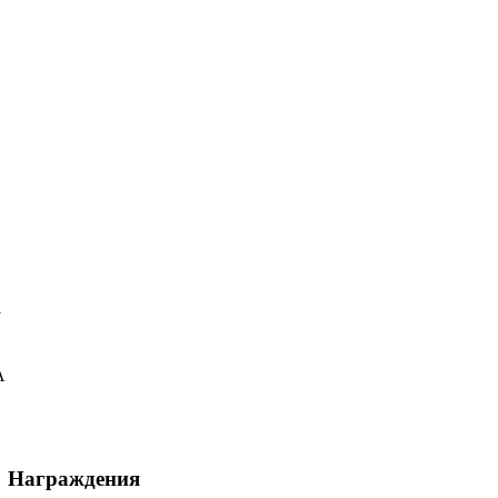
у
А
Награждения