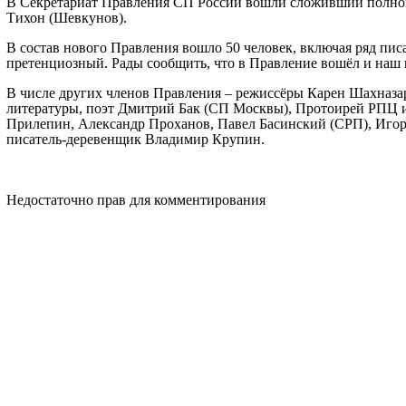
В Секретариат Правления СП России вошли сложивший полном
Тихон (Шевкунов).
В состав нового Правления вошло 50 человек, включая ряд пис
претенциозный. Рады сообщить, что в Правление вошёл и наш к
В числе других членов Правления – режиссёры Карен Шахназа
литературы, поэт Дмитрий Бак (СП Москвы), Протоирей РПЦ 
Прилепин, Александр Проханов, Павел Басинский (СРП), Игор
писатель-деревенщик Владимир Крупин.
Недостаточно прав для комментирования