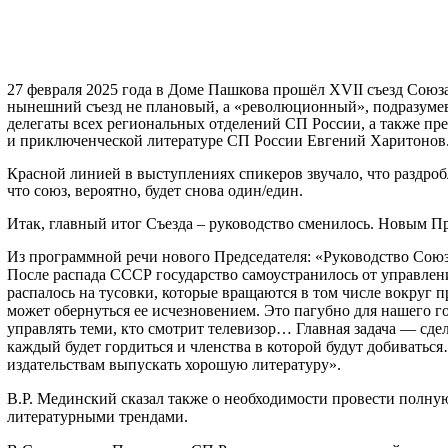
27 февраля 2025 года в Доме Пашкова прошёл
XVII
съезд Союза
нынешний съезд не плановый, а «революционный», подразумев
делегаты всех региональных отделений СП России, а также пре
и приключенческой литературе СП России Евгений Харитонов
Красной линией в выступлениях спикеров звучало, что раздр
что союз, вероятно, будет снова один/един.
Итак, главный итог Съезда – руководство сменилось. Новым 
Из программной речи нового Председателя: «Руководство Союз
После распада СССР государство самоустранилось от управлени
распалось на тусовки, которые вращаются в том числе вокруг
может обернуться ее исчезновением. Это пагубно для нашего го
управлять теми, кто смотрит телевизор… Главная задача — сде
каждый будет гордиться и членства в которой будут добивать
издательствам выпускать хорошую литературу».
В.Р. Мединский сказал также о необходимости провести полн
литературными трендами.