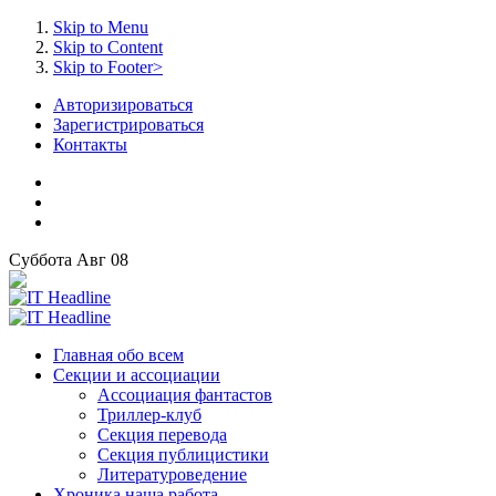
Skip to Menu
Skip to Content
Skip to Footer>
Авторизироваться
Зарегистрироваться
Контакты
Суббота
Авг
08
Главная
обо всем
Секции
и ассоциации
Ассоциация
фантастов
Триллер-клуб
Секция
перевода
Секция
публицистики
Литературоведение
Хроника
наша работа