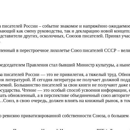
 писателей России – событие знакомое и напряжённо ожидаемое 
ающий как смену руководства, так и декларацию новой концепц
дставители других, осколочных, Союзов писателей. Принял учас
.
обленный в перестроечное лихолетье Союз писателей СССР – ве
Председателем Правления стал бывший Министр культуры, а ны
а писателей России — это не привилегия, а тяжелый труд. Обно
я литературой. И сегодня литература не получает должной подд
 премий. Большинство писателей за свои книги не получают даж
сударства. Чтение — это особый способ усвоения информации, ег
лать обновленный, а в перспективе объединенный союз авторите
ся…Союз, в свою очередь, должен влиять на книжный рынок, в т
ую ревизию приватизированной собственности Союза, о большем