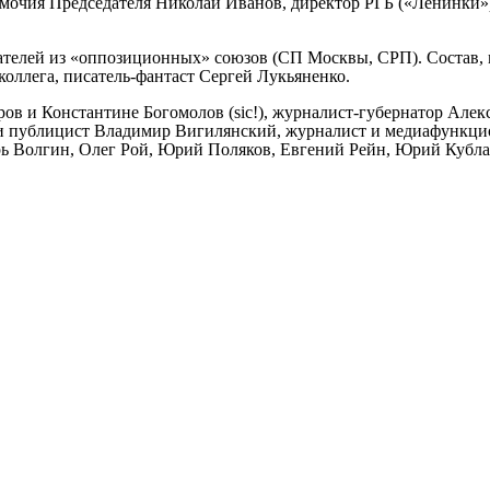
очия Председателя Николай Иванов, директор РГБ («Ленинки»
ателей из «оппозиционных» союзов (СП Москвы, СРП). Состав, 
оллега, писатель-фантаст Сергей Лукьяненко.
ров и Константине Богомолов (
sic
!), журналист-губернатор Але
и публицист Владимир Вигилянский, журналист и медиафункцио
ь Волгин, Олег Рой, Юрий Поляков, Евгений Рейн, Юрий Кубла