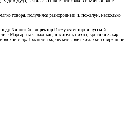
) Вадим Дуда, режиссёр Никита Михалков и Митрополит
мягко говоря, получился разнородный и, пожалуй, несколько
ксандр Хинштейн, директор Госмузея истории русской
нер Маргарита Симоньян, писатели, поэты, критики Захар
новский и др. Высший творческий совет возглавил старейший