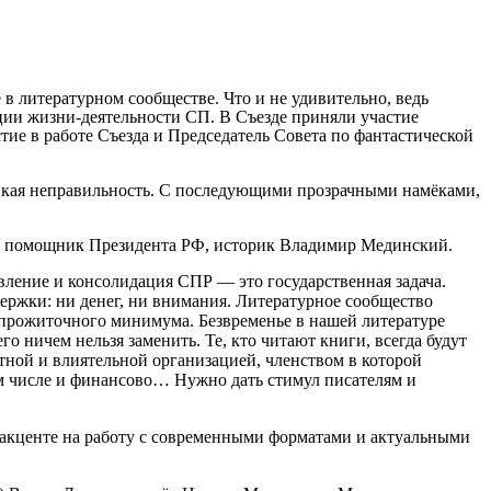
в литературном сообществе. Что и не удивительно, ведь
ии жизни-деятельности СП. В Съезде приняли участие
тие в работе Съезда и Председатель Совета по фантастической
ликая неправильность. С последующими прозрачными намёками,
не помощник Президента РФ, историк Владимир Мединский.
вление и консолидация СПР — это государственная задача.
ержки: ни денег, ни внимания. Литературное сообщество
е прожиточного минимума. Безвременье в нашей литературе
о ничем нельзя заменить. Те, кто читают книги, всегда будут
тной и влиятельной организацией, членством в которой
ом числе и финансово… Нужно дать стимул писателям и
 акценте на работу с современными форматами и актуальными