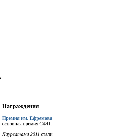
у
А
Награждения
Премия им. Ефремова
основная премия СФП.
Лауреатами 2011
стали