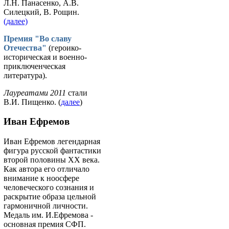
Л.Н. Панасенко, А.В.
Силецкий, В. Рощин.
(далее)
Премия "Во славу
Отечества"
(героико-
историческая и военно-
приключенческая
литература).
Лауреатами 2011
стали
В.И. Пищенко. (
далее
)
Иван Ефремов
Иван Ефремов легендарная
фигура русской фантастики
второй половины ХХ века.
Как автора его отличало
внимание к ноосфере
человеческого сознания и
раскрытие образа цельной
гармоничной личности.
Медаль им. И.Ефремова -
основная премия СФП.