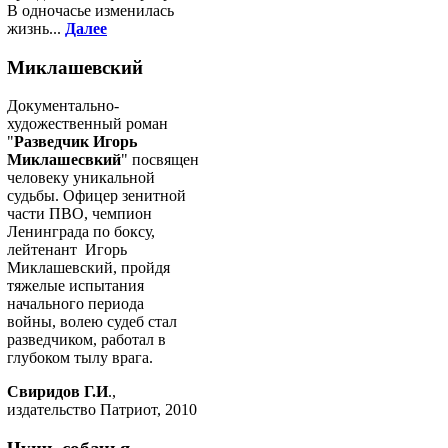
В одночасье изменилась
жизнь...
Далее
Миклашевский
Документально-
художественный роман
"
Разведчик Игорь
Миклашесвкий
" посвящен
человеку уникальной
судьбы. Офицер зенитной
части ПВО, чемпион
Ленинграда по боксу,
лейтенант Игорь
Миклашевский, пройдя
тяжелые испытания
начального периода
войны, волею судеб стал
разведчиком, работал в
глубоком тылу врага.
Свиридов Г.И
.,
издательство Патриот, 2010