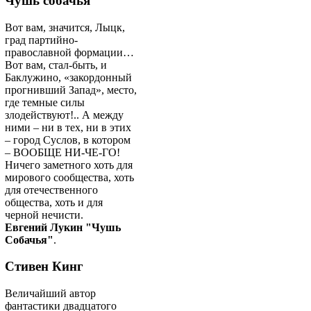
Чушь собачья
Вот вам, значится, Лыцк,
град партийно-
православной формации…
Вот вам, стал-быть, и
Баклужино, «закордонный
прогнивший Запад», место,
где темные силы
злодействуют!.. А между
ними – ни в тех, ни в этих
– город Суслов, в котором
– ВООБЩЕ НИ-ЧЕ-ГО!
Ничего заметного хоть для
мирового сообщества, хоть
для отечественного
общества, хоть и для
черной нечисти.
Евгений Лукин "Чушь
Собачья"
.
Стивен Кинг
Величайший автор
фантастики двадцатого