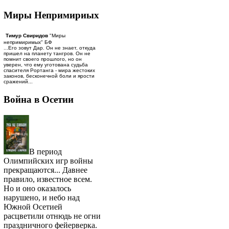
Миры Непримириых
Тимур Свиридов
"Миры
непримиримых" БФ
...Его зовут Дар. Он не знает, откуда
пришел на планету тангров. Он не
помнит своего прошлого, но он
уверен, что ему уготована судьба
спасителя Рортанга - мира жестоких
законов, бесконечной боли и ярости
сражений...
Война в Осетии
В период
Олимпийских игр войны
прекращаются... Давнее
правило, известное всем.
Но и оно оказалось
нарушено, и небо над
Южной Осетией
расцветили отнюдь не огни
праздничного фейерверка.