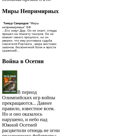
Миры Непримириых
Тимур Свиридов
"Миры
непримиримых" БФ
...Его зовут Дар. Он не знает, откуда
пришел на планету тангров. Он не
помнит своего прошлого, но он
уверен, что ему уготована судьба
спасителя Рортанга - мира жестоких
законов, бесконечной боли и ярости
сражений...
Война в Осетии
В период
Олимпийских игр войны
прекращаются... Давнее
правило, известное всем.
Но и оно оказалось
нарушено, и небо над
Южной Осетией
расцветили отнюдь не огни
праздничного фейерверка.