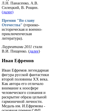
Л.Н. Панасенко, А.В.
Силецкий, В. Рощин.
(далее)
Премия "Во славу
Отечества"
(героико-
историческая и военно-
приключенческая
литература).
Лауреатами 2011
стали
В.И. Пищенко. (
далее
)
Иван Ефремов
Иван Ефремов легендарная
фигура русской фантастики
второй половины ХХ века.
Как автора его отличало
внимание к ноосфере
человеческого сознания и
раскрытие образа цельной
гармоничной личности.
Медаль им. И.Ефремова -
основная премия СФП.