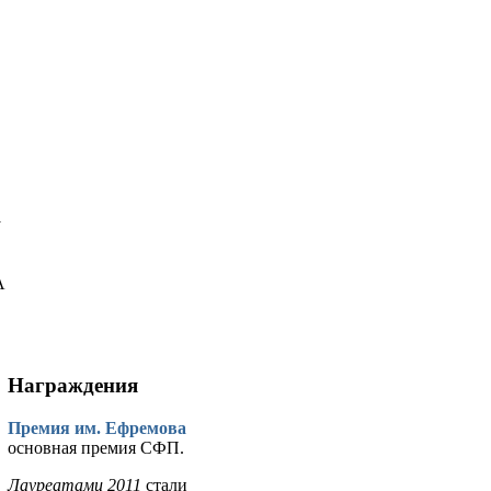
у
А
Награждения
Премия им. Ефремова
основная премия СФП.
Лауреатами 2011
стали