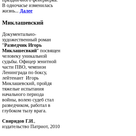
В одночасье изменилась
жизнь...
Далее
Миклашевский
Документально-
художественный роман
"
Разведчик Игорь
Миклашесвкий
" посвящен
человеку уникальной
судьбы. Офицер зенитной
части ПВО, чемпион
Ленинграда по боксу,
лейтенант Игорь
Миклашевский, пройдя
тяжелые испытания
начального периода
войны, волею судеб стал
разведчиком, работал в
глубоком тылу врага.
Свиридов Г.И
.,
издательство Патриот, 2010