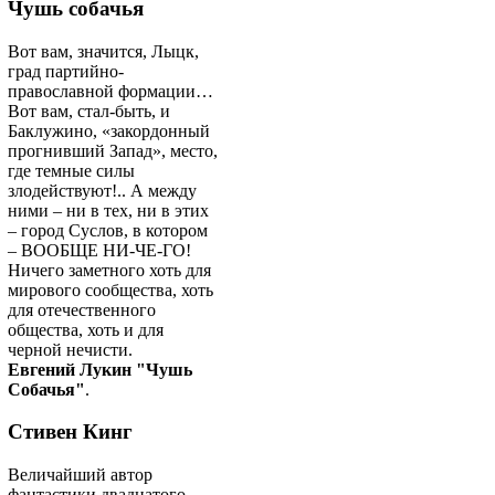
Чушь собачья
Вот вам, значится, Лыцк,
град партийно-
православной формации…
Вот вам, стал-быть, и
Баклужино, «закордонный
прогнивший Запад», место,
где темные силы
злодействуют!.. А между
ними – ни в тех, ни в этих
– город Суслов, в котором
– ВООБЩЕ НИ-ЧЕ-ГО!
Ничего заметного хоть для
мирового сообщества, хоть
для отечественного
общества, хоть и для
черной нечисти.
Евгений Лукин "Чушь
Собачья"
.
Стивен Кинг
Величайший автор
фантастики двадцатого