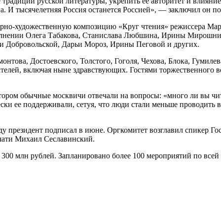
 традиции русской литературы, укрепить ее авторитет и влияние
рана. И тысячелетняя Россия останется Россией», — заключил он 
рно-художественную композицию «Круг чтения» режиссера Мар
полнении Олега Табакова, Станислава Любшина, Ирины Мирошни
ии Добровольской, Дарьи Мороз, Ирины Пеговой и других.
това, Достоевского, Толстого, Гоголя, Чехова, Блока, Гумилев
елей, включая ныне здравствующих. Гостями торжественного веч
тором обычные москвичи отвечали на вопросы: «много ли вы чит
ески ее поддерживали, сетуя, что люди стали меньше проводить в
оду президент подписал в июне. Оргкомитет возглавил спикер Г
чати Михаил Сеславинский.
300 млн рублей. Запланировано более 100 мероприятий по всей 