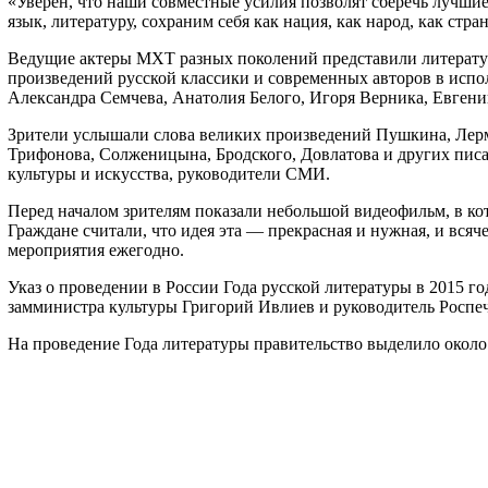
«Уверен, что наши совместные усилия позволят сберечь лучшие
язык, литературу, сохраним себя как нация, как народ, как ст
Ведущие актеры МХТ разных поколений представили литерату
произведений русской классики и современных авторов в ис
Александра Семчева, Анатолия Белого, Игоря Верника, Евген
Зрители услышали слова великих произведений Пушкина, Лермон
Трифонова, Солженицына, Бродского, Довлатова и других писат
культуры и искусства, руководители СМИ.
Перед началом зрителям показали небольшой видеофильм, в ко
Граждане считали, что идея эта — прекрасная и нужная, и всяч
мероприятия ежегодно.
Указ о проведении в России Года русской литературы в 2015 г
замминистра культуры Григорий Ивлиев и руководитель Роспе
На проведение Года литературы правительство выделило около 