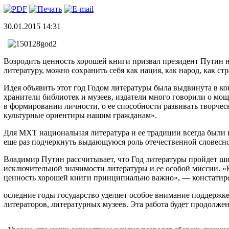
30.01.2015 14:31
Возродить ценность хорошей книги призвал президент Путин н
литературу, можно сохранить себя как нация, как народ, как стр
Идея объявить этот год Годом литературы была выдвинута в ко
хранители библиотек и музеев, издатели много говорили о мо
в формировании личности, о ее способности развивать творче
культурные ориентиры нашим гражданам».
Для МХТ национальная литература и ее традиции всегда были и
еще раз подчеркнуть выдающуюся роль отечественной словесност
Владимир Путин рассчитывает, что Год литературы пройдет шир
исключительной значимости литературы и ее особой миссии. «Н
ценность хорошей книги принципиально важно», — констатиров
оследние годы государство уделяет особое внимание поддерж
литераторов, литературных музеев. Эта работа будет продолжена