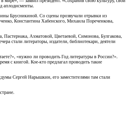
 в мире», — заявил президент. «Сохранив свою культуру, свой
под аплодисменты.
ины Брусникиной. Со сцены прозвучали отрывки из
ченко, Константина Хабенского, Михаила Пореченкова,
а, Пастернака, Ахматовой, Цветаевой, Симонова, Булгакова,
ера стали литераторы, издатели, библиотекари, деятели
аете?», «нужно ли проводить Год литературы в России?».
ремя с книгой. Кое-кто предлагал проводить такие
осдумы Сергей Нарышкин, его заместителями там стали
стране.