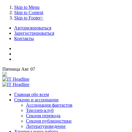
Skip to Menu
Skip to Content
Skip to Footer>
Авторизироваться
Зарегистрироваться
Контакты
Пятница
Авг
07
Главная
обо всем
Секции
и ассоциации
Ассоциация
фантастов
Триллер-клуб
Секция
перевода
Секция
публицистики
Литературоведение
Хроника
наша работа