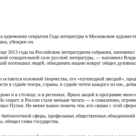
а церемонии открытия Года литературы в Московском художеств
ана, убежден он.
нце 2013 года на Российском литературном собрании, напомнил г
щной созидательной силе русской литературы, — напомнил Влади
ский потенциал людей, объединять нацию вокруг общих духовных
 остаются основной творчества, его «путеводной звездой», прод
и в судьбе театра, страны, в судьбе почти каждого из нас, доба
око и в столице, и в регионах. Ярких акций в программе много.
е секрет: в России стали меньше читать — к сожалению, огромн
ал Путин. Не менее важно помочь тем, кто связан с этой сферо
ке библиотечной сферы, профильных общественных объединений 
, обещал глава государства.