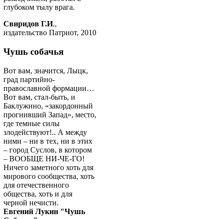
глубоком тылу врага.
Свиридов Г.И
.,
издательство Патриот, 2010
Чушь собачья
Вот вам, значится, Лыцк,
град партийно-
православной формации…
Вот вам, стал-быть, и
Баклужино, «закордонный
прогнивший Запад», место,
где темные силы
злодействуют!.. А между
ними – ни в тех, ни в этих
– город Суслов, в котором
– ВООБЩЕ НИ-ЧЕ-ГО!
Ничего заметного хоть для
мирового сообщества, хоть
для отечественного
общества, хоть и для
черной нечисти.
Евгений Лукин "Чушь