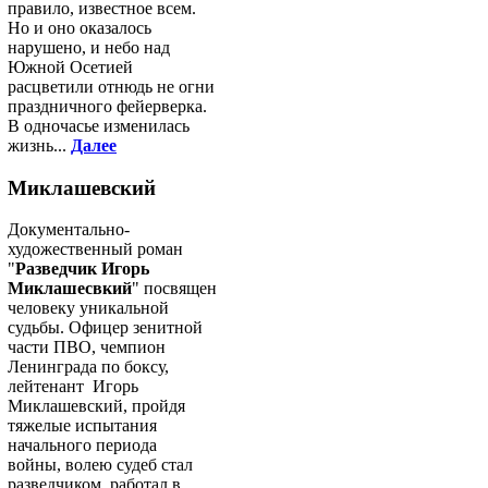
правило, известное всем.
Но и оно оказалось
нарушено, и небо над
Южной Осетией
расцветили отнюдь не огни
праздничного фейерверка.
В одночасье изменилась
жизнь...
Далее
Миклашевский
Документально-
художественный роман
"
Разведчик Игорь
Миклашесвкий
" посвящен
человеку уникальной
судьбы. Офицер зенитной
части ПВО, чемпион
Ленинграда по боксу,
лейтенант Игорь
Миклашевский, пройдя
тяжелые испытания
начального периода
войны, волею судеб стал
разведчиком, работал в