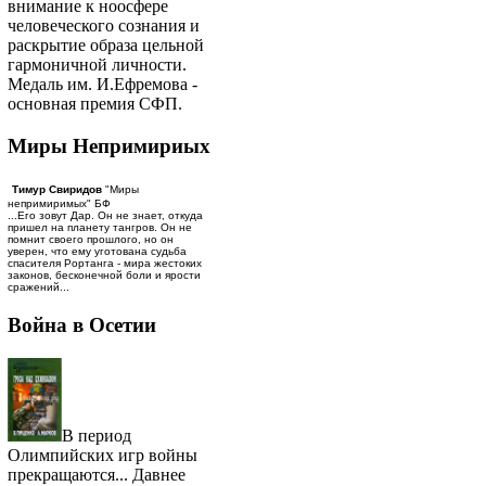
внимание к ноосфере
человеческого сознания и
раскрытие образа цельной
гармоничной личности.
Медаль им. И.Ефремова -
основная премия СФП.
Миры Непримириых
Тимур Свиридов
"Миры
непримиримых" БФ
...Его зовут Дар. Он не знает, откуда
пришел на планету тангров. Он не
помнит своего прошлого, но он
уверен, что ему уготована судьба
спасителя Рортанга - мира жестоких
законов, бесконечной боли и ярости
сражений...
Война в Осетии
В период
Олимпийских игр войны
прекращаются... Давнее