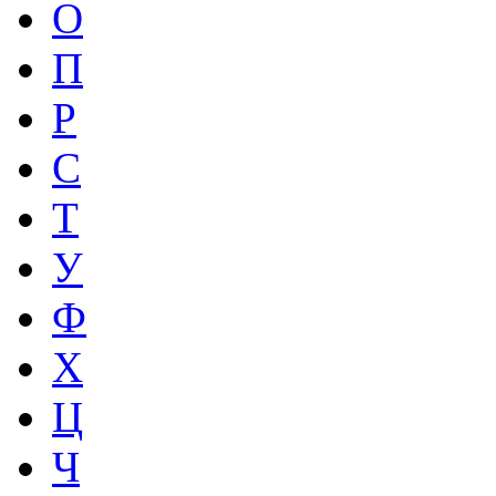
О
П
Р
С
Т
У
Ф
Х
Ц
Ч