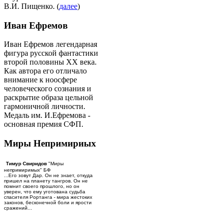
В.И. Пищенко. (
далее
)
Иван Ефремов
Иван Ефремов легендарная
фигура русской фантастики
второй половины ХХ века.
Как автора его отличало
внимание к ноосфере
человеческого сознания и
раскрытие образа цельной
гармоничной личности.
Медаль им. И.Ефремова -
основная премия СФП.
Миры Непримириых
Тимур Свиридов
"Миры
непримиримых" БФ
...Его зовут Дар. Он не знает, откуда
пришел на планету тангров. Он не
помнит своего прошлого, но он
уверен, что ему уготована судьба
спасителя Рортанга - мира жестоких
законов, бесконечной боли и ярости
сражений...