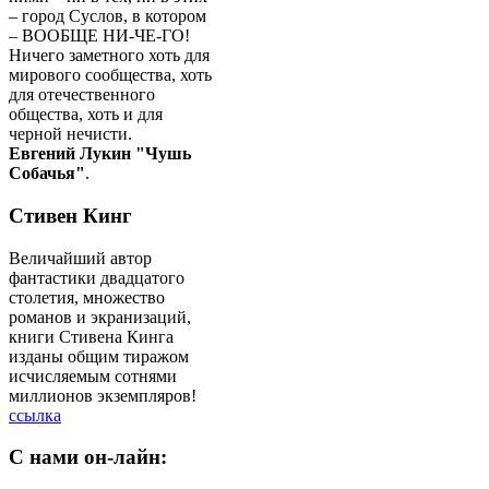
– город Суслов, в котором
– ВООБЩЕ НИ-ЧЕ-ГО!
Ничего заметного хоть для
мирового сообщества, хоть
для отечественного
общества, хоть и для
черной нечисти.
Евгений Лукин "Чушь
Собачья"
.
Стивен Кинг
Величайший автор
фантастики двадцатого
столетия, множество
романов и экранизаций,
книги Стивена Кинга
изданы общим тиражом
исчисляемым сотнями
миллионов экземпляров!
ссылка
C
нами он-лайн: