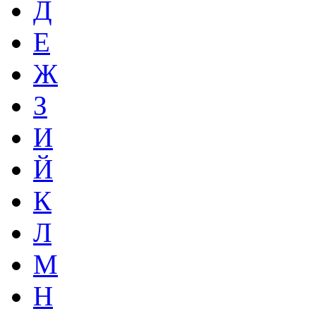
Д
Е
Ж
З
И
Й
К
Л
М
Н