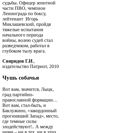
судьбы. Офицер зенитной
части ПВО, чемпион
Ленинграда по боксу,
лейтенант Игорь
Миклашевский, пройдя
тяжелые испытания
начального периода
войны, волею судеб стал
разведчиком, работал в
глубоком тылу врага.
Свиридов Г.И
.,
издательство Патриот, 2010
Чушь собачья
Вот вам, значится, Лыцк,
град партийно-
православной формации…
Вот вам, стал-быть, и
Баклужино, «закордонный
прогнивший Запад», место,
где темные силы
злодействуют!.. А между
ними – ни в тех, ни в этих