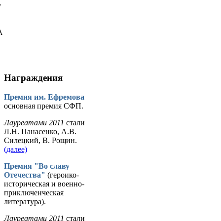
у
А
Награждения
Премия им. Ефремова
основная премия СФП.
Лауреатами 2011
стали
Л.Н. Панасенко, А.В.
Силецкий, В. Рощин.
(далее)
Премия "Во славу
Отечества"
(героико-
историческая и военно-
приключенческая
литература).
Лауреатами 2011
стали