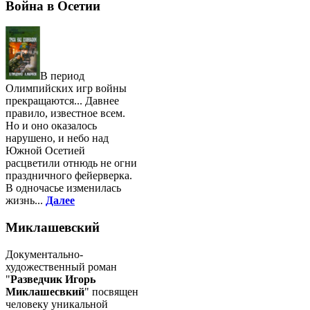
Война в Осетии
В период
Олимпийских игр войны
прекращаются... Давнее
правило, известное всем.
Но и оно оказалось
нарушено, и небо над
Южной Осетией
расцветили отнюдь не огни
праздничного фейерверка.
В одночасье изменилась
жизнь...
Далее
Миклашевский
Документально-
художественный роман
"
Разведчик Игорь
Миклашесвкий
" посвящен
человеку уникальной