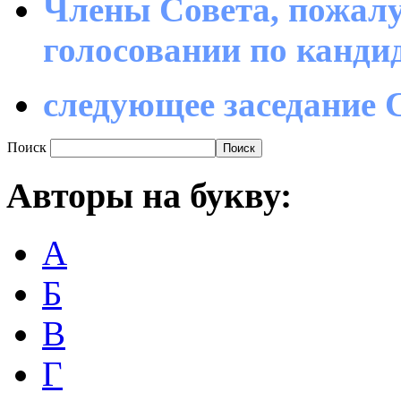
Члены Совета, пожалу
голосовании по канд
следующее заседание С
Поиск
Авторы
на букву:
А
Б
В
Г