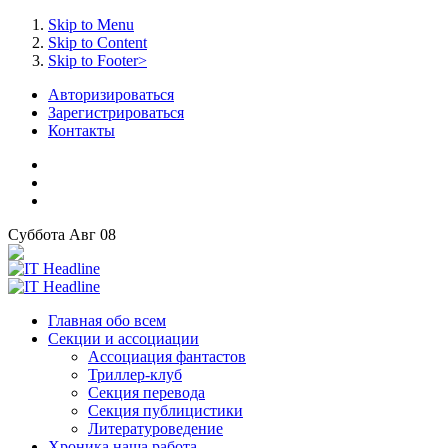
Skip to Menu
Skip to Content
Skip to Footer>
Авторизироваться
Зарегистрироваться
Контакты
Суббота
Авг
08
Главная
обо всем
Секции
и ассоциации
Ассоциация
фантастов
Триллер-клуб
Секция
перевода
Секция
публицистики
Литературоведение
Хроника
наша работа