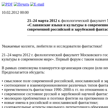
10.02.2012 00:00
21–24 марта 2012 г.
филологический факультет 
«Славянские языки и культуры в современн
современной российской и зарубежной фанта
Уважаемые коллеги, любители и исследователи фантастики!
21–24 марта 2012 г. филологический факультет Московского г
культуры в современном мире». Первый форум с таким названи
В рамках симпозиума планируется организация секции (или н
Предполагается обсудить:
• смысловое поле современной российской, инославянской и з
• соотношение и взаимопроникновение различных типов фантас
• преемственность фантастики 1990–2000-х гг. по отношению к
• современное состояние русской и зарубежной научной фантас
• эволюцию проблематики и поэтики фэнтези на протяжении по
• новые имена в российской и инославянской фантастике;
• содержательные аспекты школьного литературного образовани