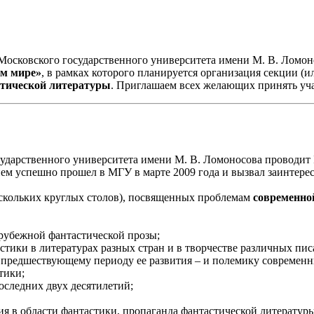
Московского государственного университета имени М. В. Ломо
ом мире»
, в рамках которого планируется организация секции (
стической литературы
. Приглашаем всех желающих принять уча
осударственного университета имени М. В. Ломоносова проводи
ем успешно прошел в МГУ в марте 2009 года и вызвал заинтере
ескольких круглых столов), посвященных проблемам
современно
арубежной фантастической прозы;
тики в литературах разных стран и в творчестве различных пис
 предшествующему периоду ее развития – и полемику современны
тики;
следних двух десятилетий;
я в области фантастики, пропаганда фантастической литературы