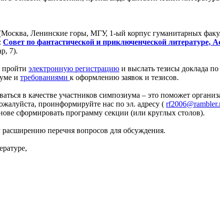
Москва, Ленинские горы, МГУ, 1-ый корпус гуманитарных факуль
:
Совет по фантастической и приключенческой литературе, А
р, 7).
ы пройти
электронную регистрацию
и выслать тезисы доклада по 
иуме и
требованиями
к оформлению заявок и тезисов.
ваться в качестве участников симпозиума – это поможет органи
жалуйста, проинформируйте нас по эл. адресу (
rf2006@rambler.
нове сформировать программу секции (или круглых столов).
 расширению перечня вопросов для обсуждения.
ературе,