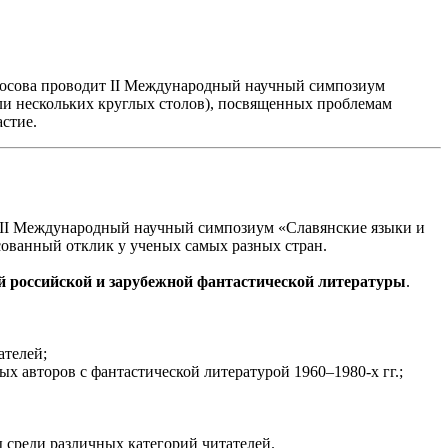
носова проводит II Международный научный симпозиум
или нескольких круглых столов), посвященных проблемам
стие.
т II Международный научный симпозиум «Славянские языки и
сованный отклик у ученых самых разных стран.
й российской и зарубежной фантастической литературы
.
ателей;
х авторов с фантастической литературой 1960–1980-х гг.;
 среди различных категорий читателей.