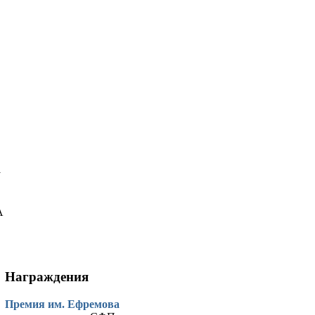
у
А
Награждения
Премия им. Ефремова