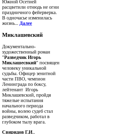
Южной Осетией
расцветили отнюдь не огни
праздничного фейерверка.
В одночасье изменилась
жизнь...
Далее
Миклашевский
Документально-
художественный роман
"
Разведчик Игорь
Миклашесвкий
" посвящен
человеку уникальной
судьбы. Офицер зенитной
части ПВО, чемпион
Ленинграда по боксу,
лейтенант Игорь
Миклашевский, пройдя
тяжелые испытания
начального периода
войны, волею судеб стал
разведчиком, работал в
глубоком тылу врага.
Свиридов Г.И
.,