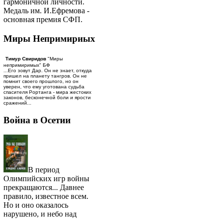
гармоничной личности.
Медаль им. И.Ефремова -
основная премия СФП.
Миры Непримириых
Тимур Свиридов
"Миры
непримиримых" БФ
...Его зовут Дар. Он не знает, откуда
пришел на планету тангров. Он не
помнит своего прошлого, но он
уверен, что ему уготована судьба
спасителя Рортанга - мира жестоких
законов, бесконечной боли и ярости
сражений...
Война в Осетии
В период
Олимпийских игр войны
прекращаются... Давнее
правило, известное всем.
Но и оно оказалось
нарушено, и небо над