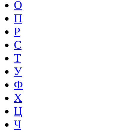
О
П
Р
С
Т
У
Ф
Х
Ц
Ч