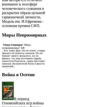
внимание к ноосфере
человеческого сознания и
раскрытие образа цельной
гармоничной личности.
Медаль им. И.Ефремова -
основная премия СФП.
Миры Непримириых
Тимур Свиридов
"Миры
непримиримых" БФ
...Его зовут Дар. Он не знает, откуда
пришел на планету тангров. Он не
помнит своего прошлого, но он
уверен, что ему уготована судьба
спасителя Рортанга - мира жестоких
законов, бесконечной боли и ярости
сражений...
Война в Осетии
В период
Олимпийских игр войны