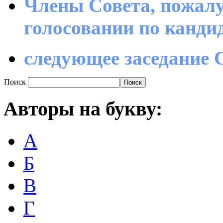
Члены Совета, пожалу
голосовании по канд
следующее заседание С
Поиск
Авторы
на букву:
А
Б
В
Г