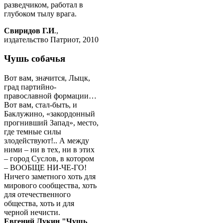
разведчиком, работал в
глубоком тылу врага.
Свиридов Г.И
.,
издательство Патриот, 2010
Чушь собачья
Вот вам, значится, Лыцк,
град партийно-
православной формации…
Вот вам, стал-быть, и
Баклужино, «закордонный
прогнивший Запад», место,
где темные силы
злодействуют!.. А между
ними – ни в тех, ни в этих
– город Суслов, в котором
– ВООБЩЕ НИ-ЧЕ-ГО!
Ничего заметного хоть для
мирового сообщества, хоть
для отечественного
общества, хоть и для
черной нечисти.
Евгений Лукин "Чушь