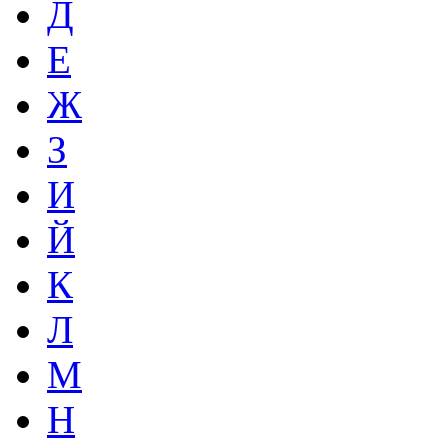
Д
Е
Ж
З
И
Й
К
Л
М
Н