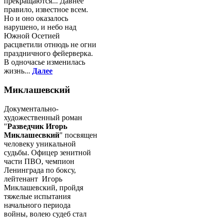
прекращаются... Давнее
правило, известное всем.
Но и оно оказалось
нарушено, и небо над
Южной Осетией
расцветили отнюдь не огни
праздничного фейерверка.
В одночасье изменилась
жизнь...
Далее
Миклашевский
Документально-
художественный роман
"
Разведчик Игорь
Миклашесвкий
" посвящен
человеку уникальной
судьбы. Офицер зенитной
части ПВО, чемпион
Ленинграда по боксу,
лейтенант Игорь
Миклашевский, пройдя
тяжелые испытания
начального периода
войны, волею судеб стал