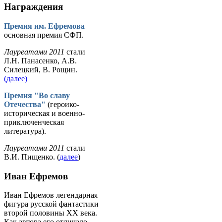
Награждения
Премия им. Ефремова
основная премия СФП.
Лауреатами 2011
стали
Л.Н. Панасенко, А.В.
Силецкий, В. Рощин.
(далее)
Премия "Во славу
Отечества"
(героико-
историческая и военно-
приключенческая
литература).
Лауреатами 2011
стали
В.И. Пищенко. (
далее
)
Иван Ефремов
Иван Ефремов легендарная
фигура русской фантастики
второй половины ХХ века.
Как автора его отличало