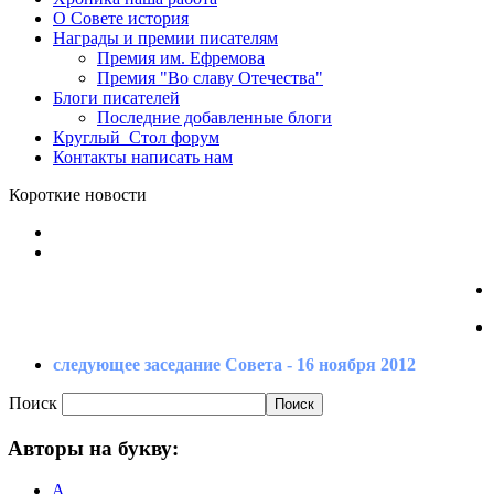
О Совете
история
Награды
и премии писателям
Премия
им. Ефремова
Премия
"Во славу Отечества"
Блоги
писателей
Последние
добавленные блоги
Круглый_Стол
форум
Контакты
написать нам
Короткие новости
следующее заседание Совета - 16 ноября 2012
Поиск
Авторы
на букву:
А