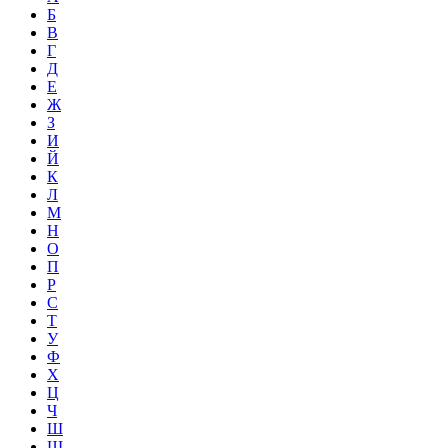
Б
В
Г
Д
Е
Ж
З
И
Й
К
Л
М
Н
О
П
Р
С
Т
У
Ф
Х
Ц
Ч
Ш
Щ