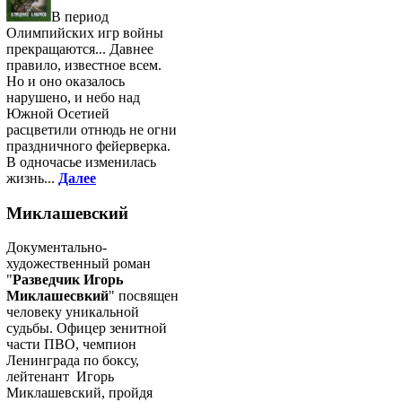
В период
Олимпийских игр войны
прекращаются... Давнее
правило, известное всем.
Но и оно оказалось
нарушено, и небо над
Южной Осетией
расцветили отнюдь не огни
праздничного фейерверка.
В одночасье изменилась
жизнь...
Далее
Миклашевский
Документально-
художественный роман
"
Разведчик Игорь
Миклашесвкий
" посвящен
человеку уникальной
судьбы. Офицер зенитной
части ПВО, чемпион
Ленинграда по боксу,
лейтенант Игорь
Миклашевский, пройдя