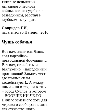
тяжелые испытания
начального периода
войны, волею судеб стал
разведчиком, работал в
глубоком тылу врага.
Свиридов Г.И
.,
издательство Патриот, 2010
Чушь собачья
Вот вам, значится, Лыцк,
град партийно-
православной формации…
Вот вам, стал-быть, и
Баклужино, «закордонный
прогнивший Запад», место,
где темные силы
злодействуют!.. А между
ними – ни в тех, ни в этих
– город Суслов, в котором
– ВООБЩЕ НИ-ЧЕ-ГО!
Ничего заметного хоть для
мирового сообщества, хоть
для отечественного