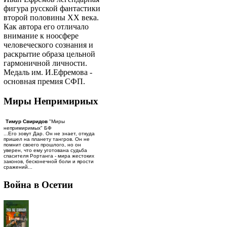
фигура русской фантастики
второй половины ХХ века.
Как автора его отличало
внимание к ноосфере
человеческого сознания и
раскрытие образа цельной
гармоничной личности.
Медаль им. И.Ефремова -
основная премия СФП.
Миры Непримириых
Тимур Свиридов
"Миры
непримиримых" БФ
...Его зовут Дар. Он не знает, откуда
пришел на планету тангров. Он не
помнит своего прошлого, но он
уверен, что ему уготована судьба
спасителя Рортанга - мира жестоких
законов, бесконечной боли и ярости
сражений...
Война в Осетии