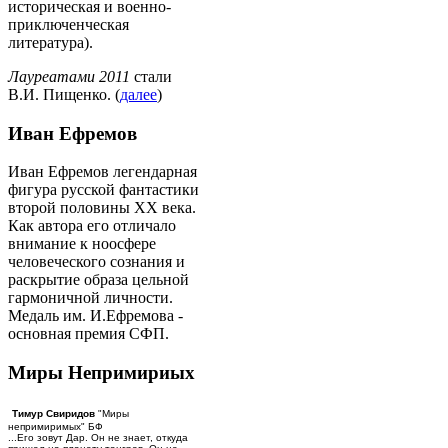
историческая и военно-
приключенческая
литература).
Лауреатами 2011
стали
В.И. Пищенко. (
далее
)
Иван Ефремов
Иван Ефремов легендарная
фигура русской фантастики
второй половины ХХ века.
Как автора его отличало
внимание к ноосфере
человеческого сознания и
раскрытие образа цельной
гармоничной личности.
Медаль им. И.Ефремова -
основная премия СФП.
Миры Непримириых
Тимур Свиридов
"Миры
непримиримых" БФ
...Его зовут Дар. Он не знает, откуда