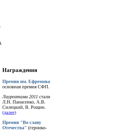
у
А
Награждения
Премия им. Ефремова
основная премия СФП.
Лауреатами 2011
стали
Л.Н. Панасенко, А.В.
Силецкий, В. Рощин.
(далее)
Премия "Во славу
Отечества"
(героико-