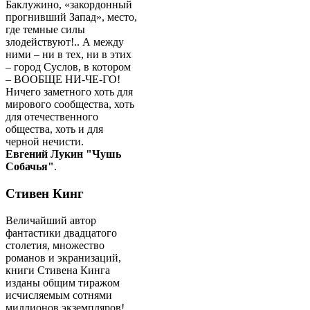
Баклужино, «закордонный
прогнивший Запад», место,
где темные силы
злодействуют!.. А между
ними – ни в тех, ни в этих
– город Суслов, в котором
– ВООБЩЕ НИ-ЧЕ-ГО!
Ничего заметного хоть для
мирового сообщества, хоть
для отечественного
общества, хоть и для
черной нечисти.
Евгений Лукин "Чушь
Собачья"
.
Стивен Кинг
Величайший автор
фантастики двадцатого
столетия, множество
романов и экранизаций,
книги Стивена Кинга
изданы общим тиражом
исчисляемым сотнями
миллионов экземпляров!