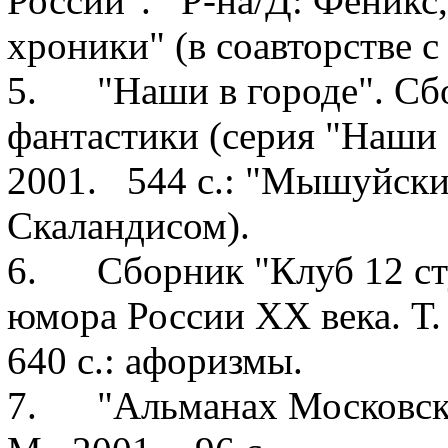
России". Р-на/Д: Феникс
хроники" (в соавторстве с
5. "Наши в городе". Сб
фантастики (серия "Наши 
2001. 544 с.: "Мышуйские
Скаландисом).
6. Сборник "Клуб 12 сту
юмора России XX века. Т.
640 с.: афоризмы.
7. "Альманах Московско