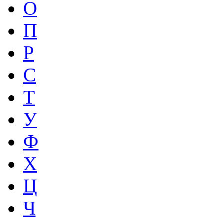
О
П
Р
С
Т
У
Ф
Х
Ц
Ч