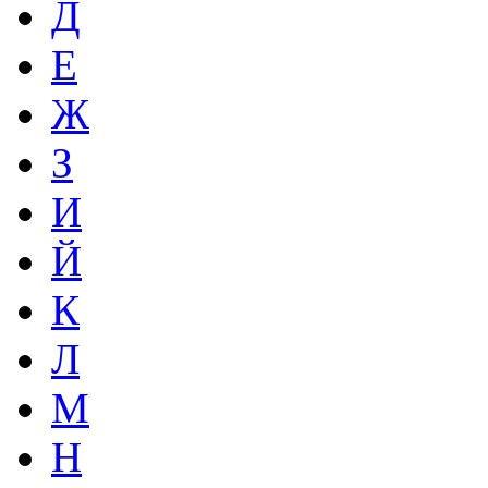
Д
Е
Ж
З
И
Й
К
Л
М
Н