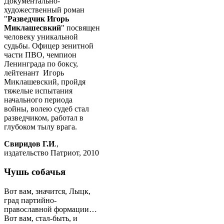
Документально-
художественный роман
"
Разведчик Игорь
Миклашесвкий
" посвящен
человеку уникальной
судьбы. Офицер зенитной
части ПВО, чемпион
Ленинграда по боксу,
лейтенант Игорь
Миклашевский, пройдя
тяжелые испытания
начального периода
войны, волею судеб стал
разведчиком, работал в
глубоком тылу врага.
Свиридов Г.И
.,
издательство Патриот, 2010
Чушь собачья
Вот вам, значится, Лыцк,
град партийно-
православной формации…
Вот вам, стал-быть, и