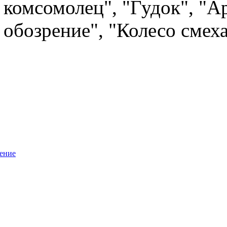
комсомолец", "Гудок", "
обозрение", "Колесо смех
ение