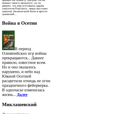
пришел на планету тангров. Он не
помнит своего прошлого, но он
уверен, что ему уготована судьба
спасителя Рортанга - мира жестоких
законов, бесконечной боли и ярости
сражений...
Война в Осетии
В период
Олимпийских игр войны
прекращаются... Давнее
правило, известное всем.
Но и оно оказалось
нарушено, и небо над
Южной Осетией
расцветили отнюдь не огни
праздничного фейерверка.
В одночасье изменилась
жизнь...
Далее
Миклашевский