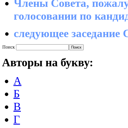
Члены Совета, пожалу
голосовании по канд
следующее заседание С
Поиск
Авторы
на букву:
А
Б
В
Г