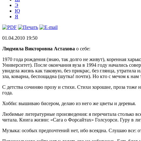
Э
Ю
Я
01.04.2010 19:50
Людмила Викторовна Астахова
о себе:
1970 года рождения (знаю, так долго не живут), коренная ха
Университет). После окончания вуза в 1994 году начались сов
увидела жизнь как таковую, без прикрас, без глянца, утратила
зла, коварна, беспощадна (шутка! почти). Но кто с мечом к нам 
С детства сочиняю прозу и стихи. Стихи хорошие, проза тоже 
года.
Хобби: вышиваю бисером, делаю из него же цветы и деревья.
Любимые литературные произведения: я перечитала столько все
читала. Книга жизни: «Сага о Форсайтах» Голсуорси. Гуру в ли
Музыка: особых предпочтений нет, ибо всеядна. Слушаю все: от