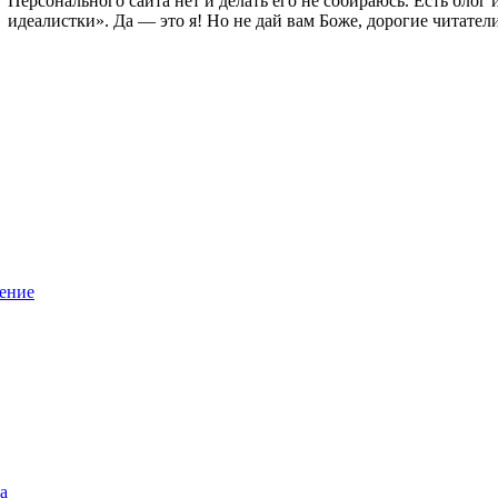
Персонального сайта нет и делать его не собираюсь. Есть блог
идеалистки». Да — это я! Но не дай вам Боже, дорогие читател
ение
а