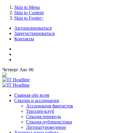
Skip to Menu
Skip to Content
Skip to Footer>
Авторизироваться
Зарегистрироваться
Контакты
Четверг
Авг
06
Главная
обо всем
Секции
и ассоциации
Ассоциация
фантастов
Триллер-клуб
Секция
перевода
Секция
публицистики
Литературоведение
Хроника
наша работа