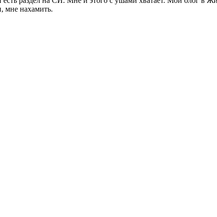
 и есть раздел на СИ. Мне и этого с ушами хватает. Мой блог в 
и, мне нахамить.