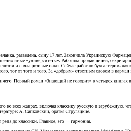
рьковчанка, разведена, сыну 17 лет. Закончила Украинскую Фар
ершенно иные «университеты». Работала продавщицей, секретарш
 иллюзии и сняла розовые очки. Сейчас работаю бухгалтером-эко
того, тот от того и того. За «добрым» ответным словом в карман н
ничего. Первый роман «Знающий не говорит» в четырех книгах в
го во всех жанрах, включая классику русскую и зарубежную, чт
тературе: А. Сапковский, братья Стругацкие.
 рэпа до классики. Главное, это — гармония.