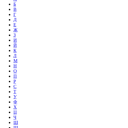
Б
В
Г
Д
Е
Ж
З
И
Й
К
Л
М
Н
О
П
Р
С
Т
У
Ф
Х
Ц
Ч
Ш
Щ