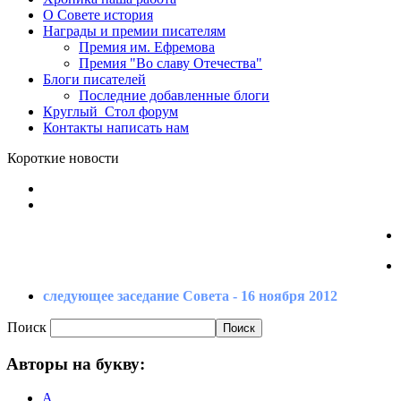
О Совете
история
Награды
и премии писателям
Премия
им. Ефремова
Премия
"Во славу Отечества"
Блоги
писателей
Последние
добавленные блоги
Круглый_Стол
форум
Контакты
написать нам
Короткие новости
следующее заседание Совета - 16 ноября 2012
Поиск
Авторы
на букву:
А