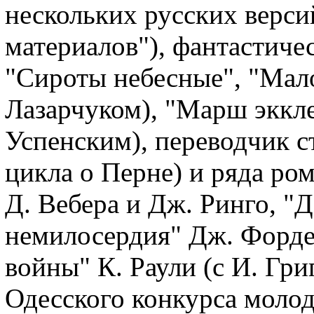
нескольких русских верси
материалов"), фантастичес
"Сироты небесные", "Мало
Лазарчуком), "Марш эккле
Успенским), переводчик с
цикла о Перне) и ряда ро
Д. Вебера и Дж. Ринго, "
немилосердия" Дж. Форде 
войны" К. Раули (с И. Гри
Одесского конкурса молод