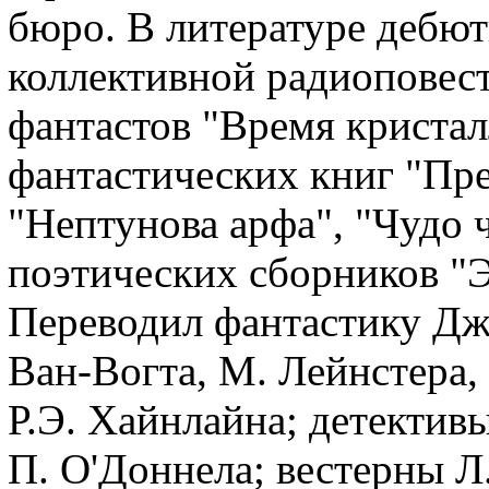
бюро. В литературе дебют
коллективной радиоповест
фантастов "Время кристал
фантастических книг "Пре
"Нептунова арфа", "Чудо ч
поэтических сборников "
Переводил фантастику Дж. 
Ван-Вогта, М. Лейнстера, 
Р.Э. Хайнлайна; детектив
П. О'Доннела; вестерны Л