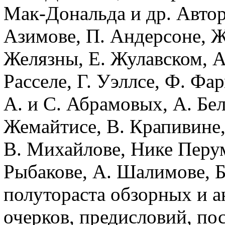
Мак-Дональда и др. Автор
Азимове, П. Андерсоне, Ж.
Желязны, Е. Жулавском, А.
Расселе, Г. Уэллсе, Ф. Фа
А. и С. Абрамовых, А. Бел
Жемайтисе, В. Крапивине,
В. Михайлове, Нике Перум
Рыбакове, А. Шалимове, Б
полутораста обзорных и ан
очерков, предисловий, пос