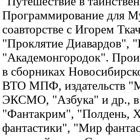
"Путешествие в таинствен
Программирование для Муш
соавторстве с Игорем Тка
"Проклятие Диавардов", 
"Академонгородок". Прои
в сборниках Новосибирско
ВТО МПФ, издательств "М
ЭКСМО, "Азбука" и др., в
"Фантакрим", "Полдень, Х
фантастики", "Мир фантас